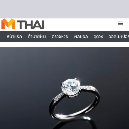
Skip to content
menu
หน้าแรก
ทำนายฝัน
ตรวจหวย
ผลบอล
ดูดวง
วอลเปเปอร
ไลฟ์สไตล์