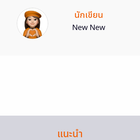
นักเขียน
New New
แนะนำ