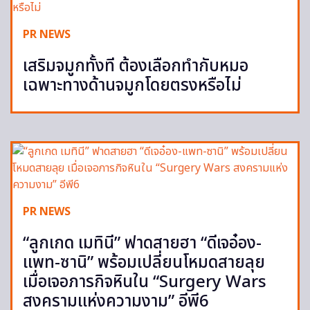
PR NEWS
เสริมจมูกทั้งที ต้องเลือกทำกับหมอ
เฉพาะทางด้านจมูกโดยตรงหรือไม่
PR NEWS
“ลูกเกด เมทินี” ฟาดสายฮา “ดีเจอ๋อง-
แพท-ซานิ” พร้อมเปลี่ยนโหมดสายลุย
เมื่อเจอภารกิจหินใน “Surgery Wars
สงครามแห่งความงาม” อีพี6