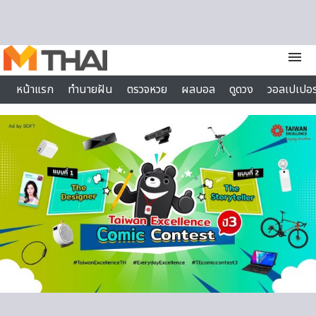
Skip to content
menu
หน้าแรก
ทำนายฝัน
ตรวจหวย
ผลบอล
ดูดวง
วอลเปเปอร
ไลฟ์สไตล์