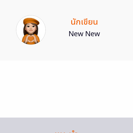
นักเขียน
New New