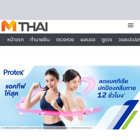
Skip to content
menu
หน้าแรก
ทำนายฝัน
ตรวจหวย
ผลบอล
ดูดวง
วอลเปเปอร
ไลฟ์สไตล์