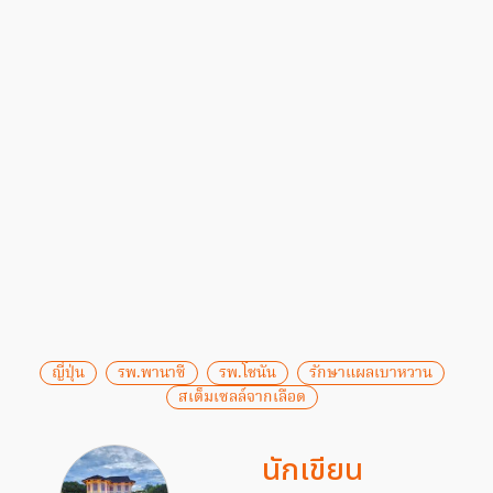
ญี่ปุ่น
รพ.พานาซี
รพ.โชนัน
รักษาแผลเบาหวาน
สเต็มเซลล์จากเลือด
นักเขียน