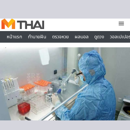
Skip to content
menu
หน้าแรก
ทำนายฝัน
ตรวจหวย
ผลบอล
ดูดวง
วอลเปเปอร
ไลฟ์สไตล์