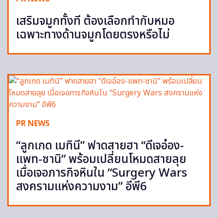
เสริมจมูกทั้งที ต้องเลือกทำกับหมอ
เฉพาะทางด้านจมูกโดยตรงหรือไม่
PR NEWS
“ลูกเกด เมทินี” ฟาดสายฮา “ดีเจอ๋อง-
แพท-ซานิ” พร้อมเปลี่ยนโหมดสายลุย
เมื่อเจอภารกิจหินใน “Surgery Wars
สงครามแห่งความงาม” อีพี6