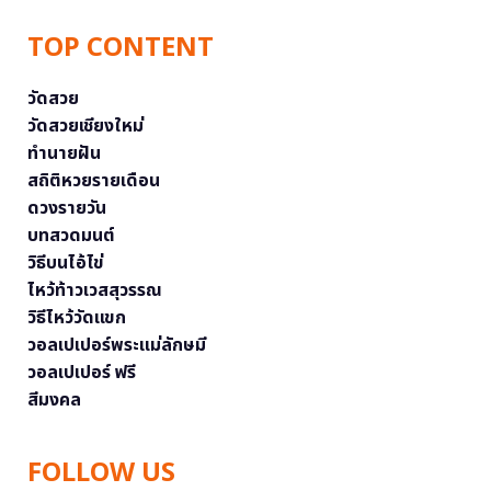
TOP CONTENT
วัดสวย
วัดสวยเชียงใหม่
ทำนายฝัน
สถิติหวยรายเดือน
ดวงรายวัน
บทสวดมนต์
วิธีบนไอ้ไข่
ไหว้ท้าวเวสสุวรรณ
วิธีไหว้วัดแขก
วอลเปเปอร์พระแม่ลักษมี
วอลเปเปอร์ ฟรี
สีมงคล
FOLLOW US