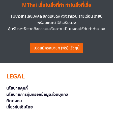
MThai เชื่อในสิ่งที่ทำ ทำในสิ่งที่เชื่อ
รับข่าวสารเลขมงคล สถิติเลขดัง ดวงรายวัน รายเดือน รายปี
พร้อมแนะนำวิธีเสริมดวง
ลุ้นรับรางวัลจากกิจกรรมเสริมความเป็นมงคลให้กับตัวท่านเอง
เปิดสมัครสมาชิก (ฟรี) เร็วๆนี้
LEGAL
นโยบายคุกกี้
นโยบายการคุ้มครองข้อมูลส่วนบุคคล
ติดต่อเรา
เกี่ยวกับเอ็มไทย