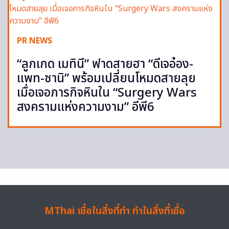
PR NEWS
“ลูกเกด เมทินี” ฟาดสายฮา “ดีเจอ๋อง-
แพท-ซานิ” พร้อมเปลี่ยนโหมดสายลุย
เมื่อเจอภารกิจหินใน “Surgery Wars
สงครามแห่งความงาม” อีพี6
MThai เชื่อในสิ่งที่ทำ ทำในสิ่งที่เชื่อ