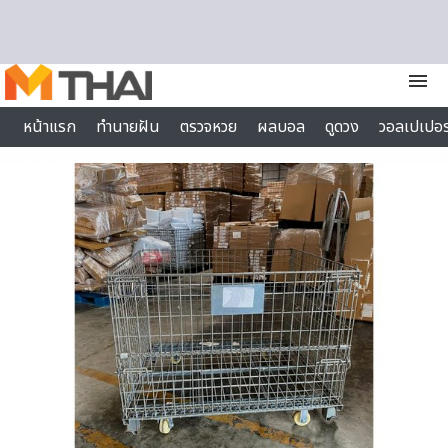
Skip to content
menu
หน้าแรก
ทำนายฝัน
ตรวจหวย
ผลบอล
ดูดวง
วอลเปเปอร
ไลฟ์สไตล์