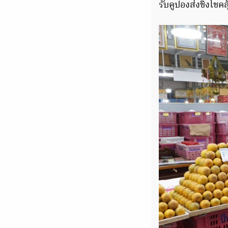
รับคูปองส่งชิงโชค