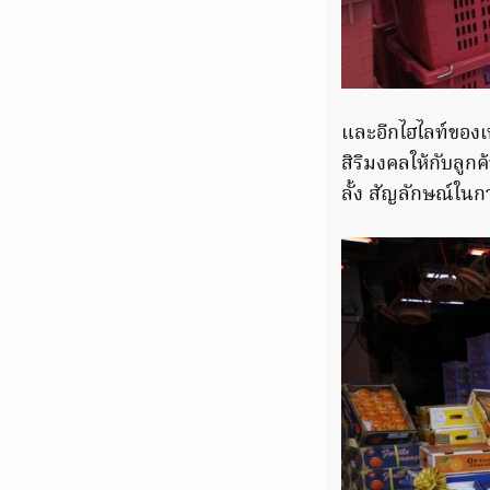
และอีกไฮไลท์ของเท
สิริมงคลให้กับลู
ลั้ง สัญลักษณ์ในการ