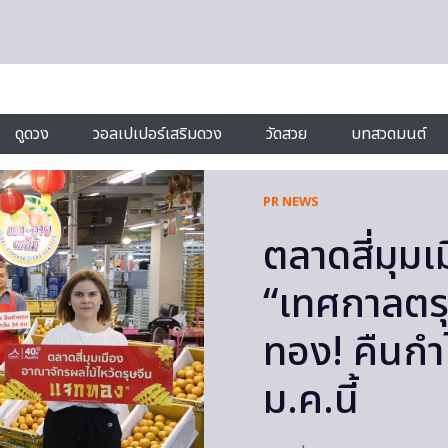
ดูดวง
วอลเปเปอร์เสริมดวง
วัดสวย
บทสวดมนต์
PR NEWS
ตลาดสี่มุมเ
“เทศกาลตรุ
ทอง! คืนกำไ
ม.ค.นี้