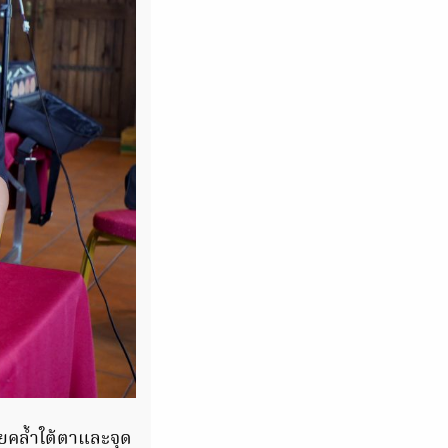
คล้ำใต้ตาและจุด