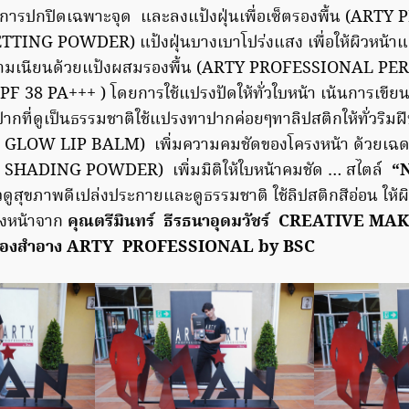
็นการปกปิดเฉพาะจุด และลงแป้งฝุ่นเพื่อเซ็ตรองพื้น (AR
NG POWDER) แป้งฝุ่นบางเบาโปร่งแสง เพื่อให้ผิวหน้าแล
ความเนียนด้วยแป้งผสมรองพื้น (ARTY PROFESSIONAL 
8 PA+++ ) โดยการใช้แปรงปัดให้ทั่วใบหน้า เน้นการเขียนคิ
กที่ดูเป็นธรรมชาติใช้แปรงทาปากค่อยๆทาลิปสติกให้ทั่วริ
LOW LIP BALM) เพิ่มความคมชัดของโครงหน้า ด้วยเฉด
HADING POWDER) เพิ่มมิติให้ใบหน้าคมชัด … สไตล์
“
วดูสุขภาพดีเปล่งประกายและดูธรรมชาติ ใช้ลิปสติกสีอ่อน ให้ผ
่งหน้าจาก
คุณตรีมินทร์ ธีรธนาอุดมวัชร์ CREATIVE MA
ื่องสำอาง ARTY PROFESSIONAL by BSC