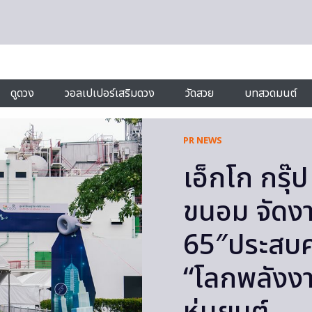
ดูดวง
วอลเปเปอร์เสริมดวง
วัดสวย
บทสวดมนต์
PR NEWS
เอ็กโก กรุ๊ป
ขนอม จัดงาน
65″ประสบค
“โลกพลังง