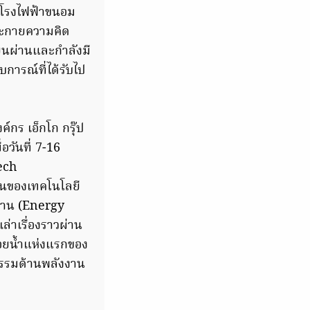
้โรงไฟฟ้าขนอม
ุดประกายความคิด
่ยนผ่านและกำลังมี
ารณ์ที่ได้รับไป
์กร เอ็กโก กรุ๊ป
อวันที่ 7-16
ech
่านของเทคโนโลยี
งงาน (Energy
ล่าเรื่องราวผ่าน
อลอยน้ำแห่งแรกของ
กรรมด้านพลังงาน