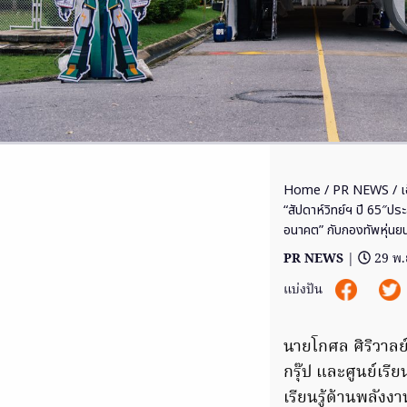
Home
/
PR NEWS
/ เ
“สัปดาห์วิทย์ฯ ปี 65″
อนาคต” กับกองทัพหุ่นยน
PR NEWS
|
29 พ.
แบ่งปัน
นายโกศล ศิริวาลย์
กรุ๊ป และศูนย์เร
เรียนรู้ด้านพลัง