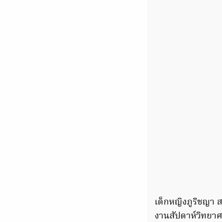
เด็กหญิงภูริชญา ส
งานสัปดาห์วิทยาศาส