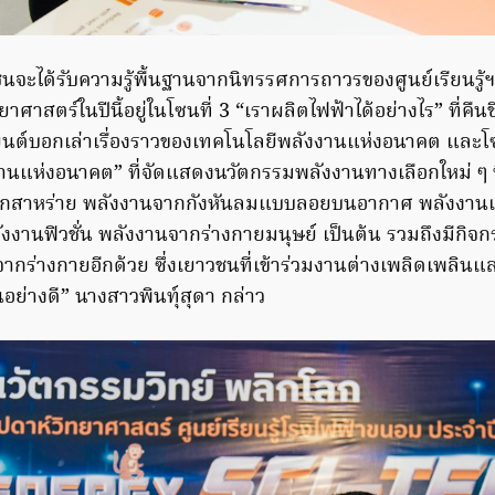
จะได้รับความรู้พื้นฐานจากนิทรรศการถาวรของศูนย์เรียนรู้
าศาสตร์ในปีนี้อยู่ในโซนที่ 3 “เราผลิตไฟฟ้าได้อย่างไร” ที่คื
่นยนต์บอกเล่าเรื่องราวของเทคโนโลยีพลังงานแห่งอนาคต และโซ
นแห่งอนาคต” ที่จัดแสดงนวัตกรรมพลังงานทางเลือกใหม่ ๆ 
กสาหร่าย พลังงานจากกังหันลมแบบลอยบนอากาศ พลังงานแส
 พลังงานฟิวชั่น พลังงานจากร่างกายมนุษย์ เป็นต้น รวมถึงมีกิจ
กร่างกายอีกด้วย ซึ่งเยาวชนที่เข้าร่วมงานต่างเพลิดเพลินแ
นอย่างดี” นางสาวพินทุ์สุดา กล่าว