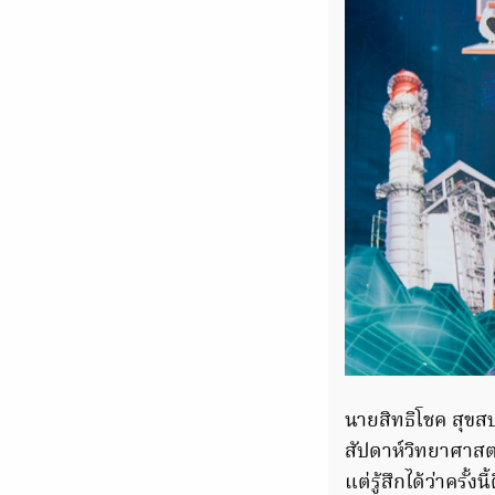
นายสิทธิโชค สุขสบ
สัปดาห์วิทยาศาสตร์ใ
แต่รู้สึกได้ว่าครั