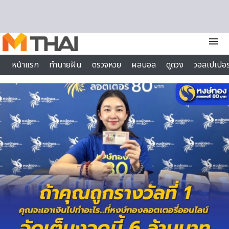
Skip to content
menu
หน้าแรก
ทำนายฝัน
ตรวจหวย
ผลบอล
ดูดวง
วอลเปเปอร
ไลฟ์สไตล์