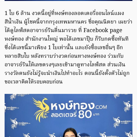
1 ใบ 6 ล้าน งวดนี้อยู่ที่หงษ์ทองลอตเตอรี่ออนไลน์แผง
สีน้ำเงิน ผู้โชคนี้จากกรุงเทพมหานคร ชื่อคุณนิตยา เผยว่า
ได้ดูไลฟ์สดอาจารย์รินตื่นมารวย ที่ Facebook page
หงษ์ทอง สำนักงานใหญ่ พอได้เลขมาปุ๊บ ก็รีบกดซื้อทันที
ซึ่งได้เลขนี้มาเพียง 1 ใบเท่านั้น และยังซื้อเลขอื่นๆ อีก
หลายสิบใบ หลังทราบว่างวดก่อนทางหงษ์ทอง ร่วมกับ
อาจารย์รินให้เลขตรงๆเลยเข้ามาดูทางไลฟ์สด ส่วนเงิน
รางวัลตนยังไม่รู้จะนำเงินไปทำอะไร ตอนนี้ยังตั้งตัวไม่ถูก
ขอเวลาคิดให้รอบคอบก่อน