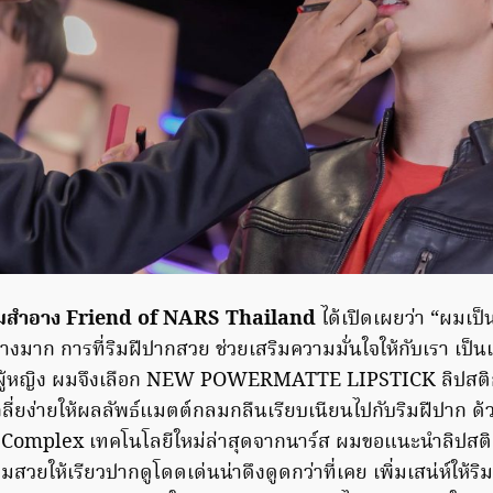
อี่ยมสำอาง Friend of NARS Thailand
ได้เปิดเผยว่า “ผมเป
างมาก การที่ริมฝีปากสวย ช่วยเสริมความมั่นใจให้กับเรา เป็นเส
รือผู้หญิง ผมจึงเลือก NEW POWERMATTE LIPSTICK ลิปสติกเน
่นเกลี่ยง่ายให้ผลลัพธ์แมตต์กลมกลืนเรียบเนียนไปกับริมฝีปาก ด
omplex เทคโนโลยีใหม่ล่าสุดจากนาร์ส ผมขอแนะนำลิปสติก
ามสวยให้เรียวปากดูโดดเด่นน่าดึงดูดกว่าที่เคย เพิ่มเสน่ห์ให้ร