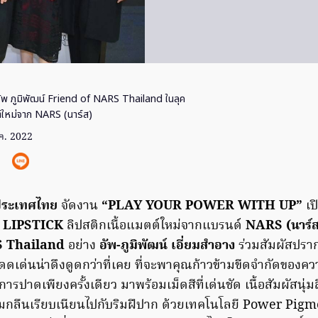
ัพ ภูมิพัฒน์ Friend of NARS Thailand ในลุค
ต์ใหม่จาก NARS (นาร์ส)
ค. 2022
 ประเทศไทย
จัดงาน
“PLAY YOUR POWER WITH UP”
เป
LIPSTICK
ลิปสติกเนื้อแมตต์ใหม่จากแบรนด์
NARS (นาร์
S Thailand
อย่าง
อัพ-ภูมิพัฒน์ เอี่ยมสำอาง
ร่วมสัมผัสปร
โดดเด่นน่าดึงดูดกว่าที่เคย ที่จะพาคุณก้าวข้ามขีดจำกัดขอ
การปาดเพียงครั้งเดียว มาพร้อมเม็ดสีที่เด่นชัด เนื้อสัมผัสนุ่มลื
มกลืนเรียบเนียนไปกับริมฝีปาก ด้วยเทคโนโลยี Power Pi