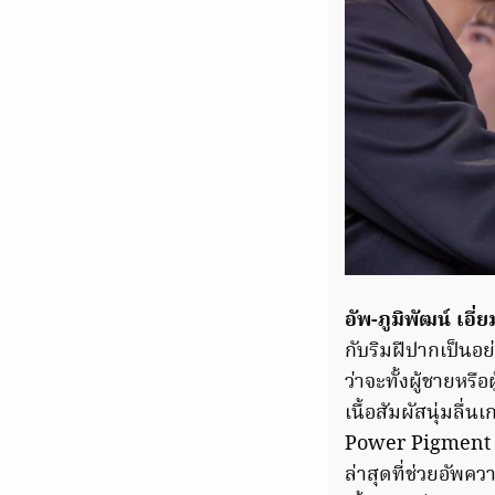
อัพ-ภูมิพัฒน์ เ
กับริมฝีปากเป็นอย่
ว่าจะทั้งผู้ชายห
เนื้อสัมผัสนุ่มลื
Power Pigment C
ล่าสุดที่ช่วยอัพคว