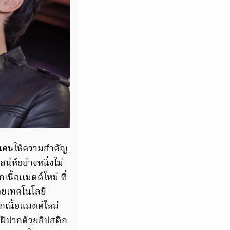
็นคนให้ความสำคัญ
น่ห์อย่างหนึ่งไม่
ื้อแมตต์ใหม่ ที่
้วยเทคโนโลยี
เนื้อแมตต์ใหม่
ิมฝีปากด้วยลิปสติก