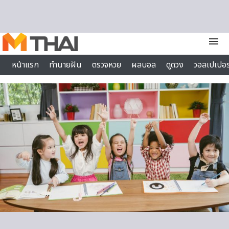
Skip to content
menu
หน้าแรก
ทำนายฝัน
ตรวจหวย
ผลบอล
ดูดวง
วอลเปเปอร
ไลฟ์สไตล์