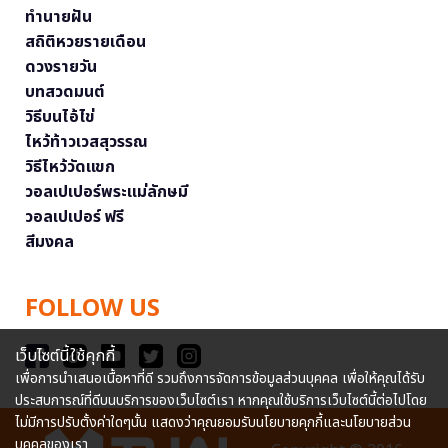
ทำนายฝัน
สถิติหวยรายเดือน
ดวงรายวัน
บทสวดมนต์
วิธีบนไอ้ไข่
ไหว้ท้าวเวสสุวรรณ
วิธีไหว้วัดแขก
วอลเปเปอร์พระแม่ลักษมี
วอลเปเปอร์ ฟรี
สีมงคล
FOLLOW US
เว็บไซต์นี้ใช้คุกกี้
เพื่อการนำเสนอเนื้อหาที่ดี รวมถึงการจัดการข้อมูลส่วนบุคคล เพื่อให้คุณได้รับ
ประสบการณ์ที่ดีบนบริการของเว็บไซต์เรา หากคุณใช้บริการเว็บไซต์นี้ต่อไปโดย
ไม่มีการปรับตั้งค่าใดๆนั้น แสดงว่าคุณยอมรับนโยบายคุกกี้และนโยบายส่วน
บุคคลของเรา