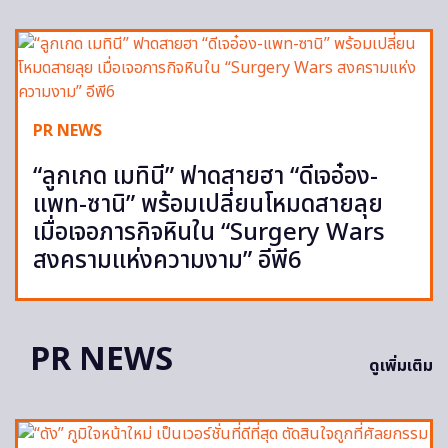
PR NEWS
“ลูกเกด เมทินี” ฟาดสายฮา “ดีเจอ๋อง-
แพท-ซานิ” พร้อมเปลี่ยนโหมดสายลุย
เมื่อเจอภารกิจหินใน “Surgery Wars
สงครามแห่งความงาม” อีพี6
PR NEWS
ดูเพิ่มเติม