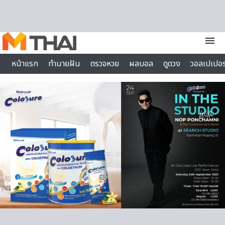
Skip to content
menu
หน้าแรก
ทำนายฝัน
ตรวจหวย
ผลบอล
ดูดวง
วอลเปเปอร
ไลฟ์สไตล์