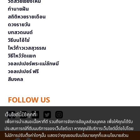
วัดสวยเชียงใหม่
ทำนายฝัน
สถิติหวยรายเดือน
ดวงรายวัน
บทสวดมนต์
วิธีบนไอ้ไข่
ไหว้ท้าวเวสสุวรรณ
วิธีไหว้วัดแขก
วอลเปเปอร์พระแม่ลักษมี
วอลเปเปอร์ ฟรี
สีมงคล
FOLLOW US
เว็บไซต์นี้ใช้คุกกี้
เพื่อการนำเสนอเนื้อหาที่ดี รวมถึงการจัดการข้อมูลส่วนบุคคล เพื่อให้คุณได้รับ
ประสบการณ์ที่ดีบนบริการของเว็บไซต์เรา หากคุณใช้บริการเว็บไซต์นี้ต่อไปโดย
ไม่มีการปรับตั้งค่าใดๆนั้น แสดงว่าคุณยอมรับนโยบายคุกกี้และนโยบายส่วน