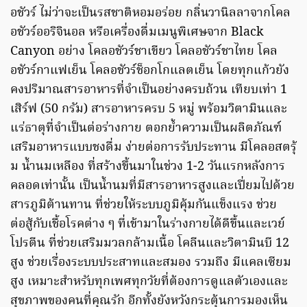
อชัวร์ ไม่ว่าจะเป็นรสชาติหอมอร่อย กลิ่นวานิลลาจากโคล
อชัวร์ออริจินอล หรือเครื่องดื่มเมนูพิเศษจาก Black
Canyon อย่าง โคลอชัวร์ชาเขียว โคลอชัวร์ชาไทย โคล
อชัวร์กาแฟเย็น โคลอชัวร์ช็อกโกแลตเย็น โดยทุกแก้วยัง
คงปริมาณสารอาหารที่จำเป็นอย่างครบถ้วน เทียบเท่า 1
เสิร์ฟ (50 กรัม) สารอาหารครบ 5 หมู่ พร้อมวิตามินและ
แร่ธาตุที่จำเป็นต่อร่างกาย ตอกย้ำความเป็นผลิตภัณฑ์
เสริมอาหารแบบชงดื่ม ง่ายต่อการรับประทาน มีโคลอสตรุ้
ม น้ำนมเหลือง ที่สร้างขึ้นมาในช่วง 1-2 วันแรกหลังการ
คลอดเท่านั้น เป็นน้ำนมที่มีสารอาหารสูงและเปี่ยมไปด้วย
สารภูมิต้านทาน ที่ช่วยให้ระบบภูมิคุ้มกันแข็งแรง ช่วย
ต่อสู้กับเชื้อโรคต่าง ๆ ที่เข้ามาในร่างกายได้ดีขึ้นและเวย์
โปรตีน ที่ช่วยเสริมมวลกล้ามเนื้อ โคลีนและวิตามินบี 12
สูง ช่วยเรื่องระบบประสาทและสมอง รวมถึง มีแคลเซียม
สูง เหมาะสำหรับทุกเพศทุกวัยที่ต้องการดูแลตัวเองและ
สุขภาพของคนที่คุณรัก อีกทั้งยังหวังกระตุ้นการมองเห็น