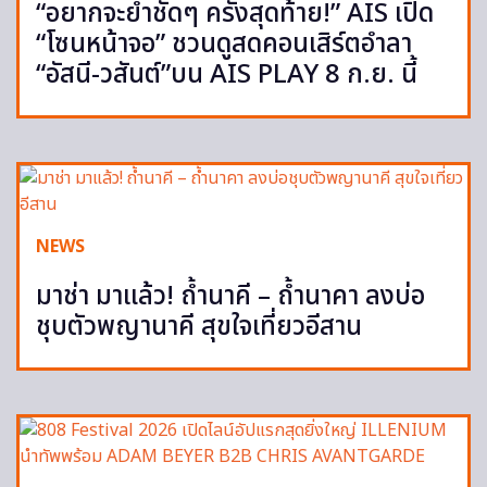
“อยากจะย้ำชัดๆ ครั้งสุดท้าย!” AIS เปิด
“โซนหน้าจอ” ชวนดูสดคอนเสิร์ตอำลา
“อัสนี-วสันต์”บน AIS PLAY 8 ก.ย. นี้
NEWS
มาช่า มาแล้ว! ถ้ำนาคี – ถ้ำนาคา ลงบ่อ
ชุบตัวพญานาคี สุขใจเที่ยวอีสาน