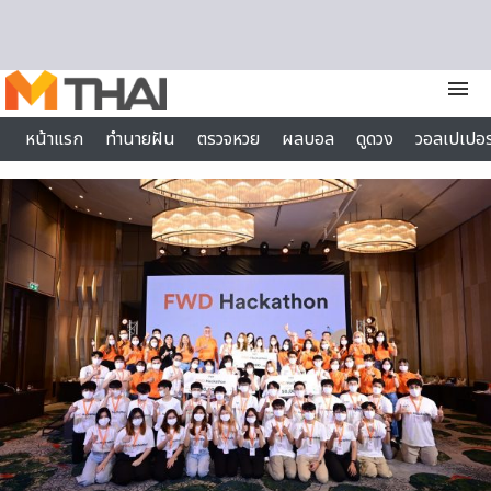
Skip to content
menu
หน้าแรก
ทำนายฝัน
ตรวจหวย
ผลบอล
ดูดวง
วอลเปเปอร
ไลฟ์สไตล์