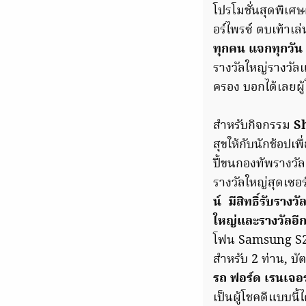
โปรโมชั่นสุดพิเศษผ
อร์ไพรซ์ ตบเท้าเล
ทุกคน แจกทุกวัน
รางวัลใหญ่รางวัล
ครอง
บอกได้เลยผู้
สำหรับกิจกรรม
S
สุขให้กับนักช้อป
ปี้ขนกองทัพรางวัล
รางวัลใหญ่สุดเซอร
น์ มีสิทธิ์รับราง
ใหญ่และรางวัลอี
โฟน Samsung S22 U
สำหรับ 2 ท่าน, บั
รถ ฟอร์ด เรนเจอร
เป็นผู้โชคดีแบบนี้