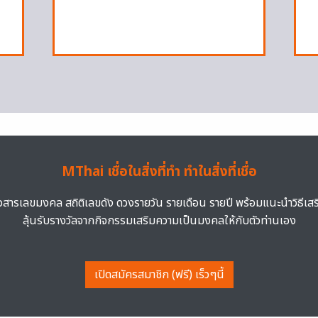
MThai เชื่อในสิ่งที่ทำ ทำในสิ่งที่เชื่อ
าวสารเลขมงคล สถิติเลขดัง ดวงรายวัน รายเดือน รายปี พร้อมแนะนำวิธีเส
ลุ้นรับรางวัลจากกิจกรรมเสริมความเป็นมงคลให้กับตัวท่านเอง
เปิดสมัครสมาชิก (ฟรี) เร็วๆนี้