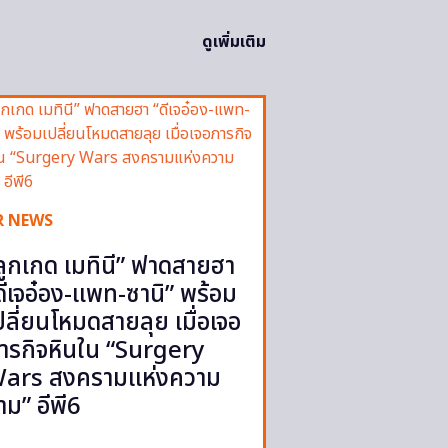
ดูเพิ่มเติม
R NEWS
ลูกเกด เมทินี” ฟาดสายฮา
ดีเจอ๋อง-แพท-ซานิ” พร้อม
ปลี่ยนโหมดสายลุย เมื่อเจอ
ารกิจหินใน “Surgery
ars สงครามแห่งความ
าม” อีพี6