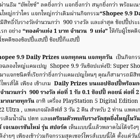
่านธีม “อัพไซซ์” ลดยิ่งกว่า แจกยิ่งกว่า สนุกยิ่งกว่า
พร้อมเน
่นใหญ่กว่าใคร แจกใหญ่กว่าเดิมผ่านกิจกรรม
“Shopee 9.9 Da
มีสิทธิ์รับรางวัลจำนวนกว่า 900 รางวัล และล่าสุด ช้อปปี้ประเ
แรก อย่าง
“ทองคำแท่ง 1 บาท จำนวน 9 แท่ง”
ให้กับผู้โชค
โชคดีของช้อปปี้แฮปปี้ ช้อปปี้ก็แฮปปี้
hopee 9.9 Daily Prizes
แจกทุกคน แจกทุกวัน
เป็นกิจกร
เพื่อฉลองใหญ่แคมเปญ Shopee 9.9 วันช้อปแห่งปี: Super Sho
มาแจกชนิดที่เรียกว่ายิ่งกว่าแคมเปญไหนๆ คุณก็สามารถมีสิทธิ
์ไพรส์ได้ เพียง เข้าเกม
Daily Prizes บนแอปช้อปปี้พร้อมกด
วัลจำนวนกว่า
900 รางวัล ต่อที่ 1 รับ 0.1 ช้อปปี้ คอยน์ ต่อที่ 2 
กมากมายทุกวัน
อาทิ เครื่อง PlayStation 5 Digital Editio
ltra , แพคเกจมัลดีฟส์ 3 วัน 2 คืน สำหรับ 2 ท่าน แพคเกจทั
ตรเติมน้ำมัน ปตท แล
ะเตรียมตัวพบกับรางวัลสุดยิ่งใหญ่ในวันท
์ เจเนอเรชันใหม่ รุ่น สปอร์ต
เห็นแบบนี้แล้วพลาดไม่ได้จริง
ได้ง่ายๆ เพียงเข้าร่วมกิจกรรมสุดเซอร์ไพรส์แบบนี้ได้ ตั้งแต่วัน