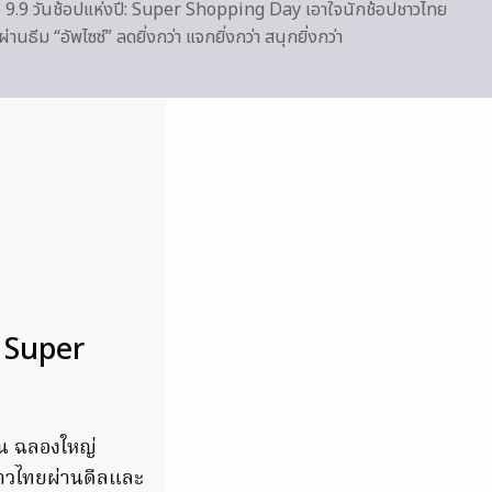
9 วันช้อปแห่งปี: Super Shopping Day เอาใจนักช้อปชาวไทย
านธีม “อัพไซซ์” ลดยิ่งกว่า แจกยิ่งกว่า สนุกยิ่งกว่า
 Super
วัน ฉลองใหญ่
าวไทยผ่านดีลและ