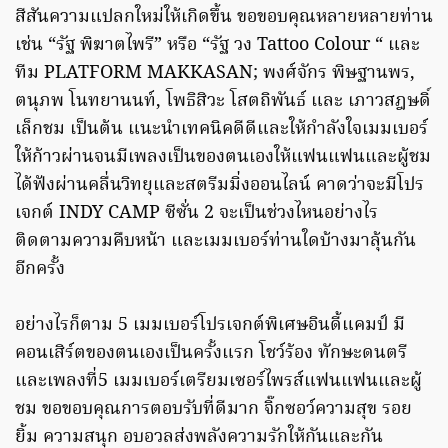
สีสันความแปลกใหม่ให้เกิดขึ้น ขอขอบคุณหลายหลายท่าน
เช่น “รัฐ พิฆาตไพรี” หรือ “รัฐ วง Tattoo Colour “ และ
ทีม PLATFORM MAKKASAN; พงศ์จักร พิษฐานพร,
ตนุภพ โนทยานนท์, โพธิสิวะ โสตถิพันธ์ และ เภาวสฎษดิ์
เล็กชม เป็นต้น แนะนำเทคนิคดีดีและให้กำลังใจเมมเบอร์
ให้ก้าวผ่านจนมีเพลงเป็นของตนเองให้แฟนแฟนและผู้ชม
ได้ฟังผ่านคลื่นวิทยุและสตรีมมิ่งออนไลน์ คาดว่าจะมีโปร
เจกต์ INDY CAMP ซีซั่น 2 จะเป็นช่วงไหนอย่างไร
ติดตามความคืบหน้า และเมมเบอร์ท่านใดบ้างมาลุ้นกัน
อีกครั้ง
อย่างไรก็ตาม 5 เมมเบอร์โปรเจกต์พิเศษอินดี้แคมป์ มี
คอนเสิร์ตของตนเองเป็นครั้งแรก โชว์ร้อง ทักษะดนตรี
และเพลงที่5 เมมเบอร์เตรียมเซอร์ไพรส์แฟนแฟนและผู้
ชม ขอขอบคุณการตอบรับที่ดีมาก จิ๊กซอว์ความสุข รอย
ยิ้ม ความสนุก อบอวลส่งพลังความรักให้กันและกัน