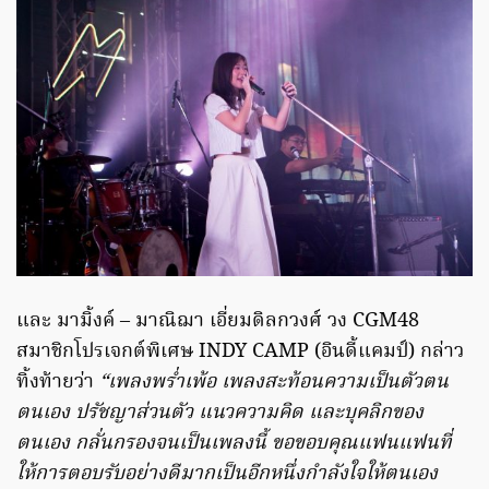
และ มามิ้งค์ – มาณิฌา เอี่ยมดิลกวงศ์ วง CGM48
สมาชิกโปรเจกต์พิเศษ INDY CAMP (อินดี้แคมป์) กล่าว
ทิ้งท้ายว่า
“เพลงพร่ำเพ้อ เพลงสะท้อนความเป็นตัวตน
ตนเอง ปรัชญาส่วนตัว แนวความคิด และบุคลิกของ
ตนเอง กลั่นกรองจนเป็นเพลงนี้ ขอขอบคุณแฟนแฟนที่
ให้การตอบรับอย่างดีมากเป็นอีกหนึ่งกำลังใจให้ตนเอง