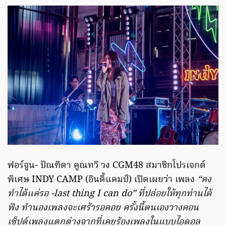
ฟอร์จูน- ปัณฑิตา คูณทวี วง CGM48 สมาชิกโปรเจกต์
พิเศษ INDY CAMP (อินดี้แคมป์) เปิดเผยว่า เพลง
“คง
ทำได้แค่รอ -last thing I can do” ที่ปล่อยให้ทุกท่านได้
ฟัง ทำนองเพลงจะเศร้ารอคอย ครั้งนี้ตนเองวางคอน
เซ็ปต์เพลงแตกต่างจากที่เคยร้องเพลงในแบบไอดอล