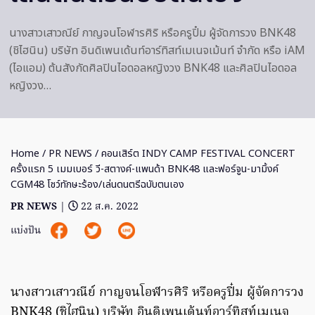
นางสาวเสาวณีย์ กาญจนโอฬารศิริ หรือครูปิ๋ม ผู้จัดการวง BNK48
(ชิไฮนิน) บริษัท อินดิเพนเด้นท์อาร์ทิสท์เมเนจเม้นท์ จำกัด หรือ iAM
(ไอแอม) ต้นสังกัดศิลปินไอดอลหญิงวง BNK48 และศิลปินไอดอล
หญิงวง…
Home
/
PR NEWS
/ คอนเสิร์ต INDY CAMP FESTIVAL CONCERT
ครั้งแรก 5 เมมเบอร์ วี-สตางค์-แพนด้า BNK48 และฟอร์จูน-มามิ้งค์
CGM48 โชว์ทักษะร้อง/เล่นดนตรีฉบับตนเอง
PR NEWS
|
22 ส.ค. 2022
แบ่งปัน
นางสาวเสาวณีย์ กาญจนโอฬารศิริ หรือครูปิ๋ม ผู้จัดการวง
BNK48 (ชิไฮนิน) บริษัท อินดิเพนเด้นท์อาร์ทิสท์เมเนจ