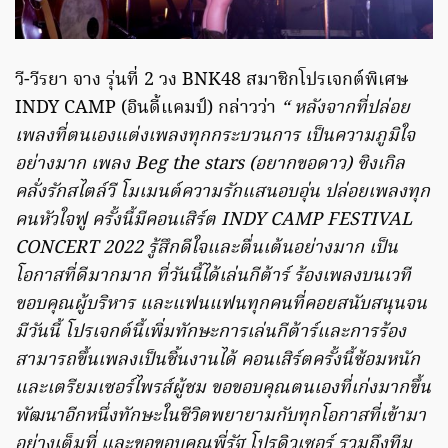
วี-วีรยา จาง รุ่นที่ 2 วง BNK48 สมาชิกโปรเจกต์พิเศษ
INDY CAMP (อินดี้แคมป์) กล่าวว่า
“ หลังจากที่ปล่อย
เพลงที่ตนเองแต่งเพลงทุกกระบวนการ เป็นความภูมิใจ
อย่างมาก เพลง Beg the stars (อยากขอดาว) ซิงเกิล
คลั่งรักสไตล์วี โมเมนต์ความรักแสนอบอุ่น ปล่อยเพลงทุก
คนหัวใจฟู ครั้งนี้มีคอนเสิร์ต INDY CAMP FESTIVAL
CONCERT 2022 รู้สึกดีใจและตื่นเต้นอย่างมาก เป็น
โอกาสที่ดีมากมาก ที่วันนี้ได้เล่นกีต้าร์ ร้องเพลงบนเวที
ขอบคุณผู้บริหาร และแฟนแฟนทุกคนที่คอยสนับสนุนจน
มีวันนี้ โปรเจกต์นี้เพิ่มทักษะการเล่นกีต้าร์และการร้อง
สามารถขึ้นเพลงเป็นชิ้นงานได้ คอนเสิร์ตครั้งนี้ซ้อมหนัก
และเตรียมเซอร์ไพรส์ผู้ชม ขอขอบคุณตนเองที่เก่งมากขึ้น
พัฒนาอีกหนึ่งทักษะในชีวิตพยายามกับทุกโอกาสที่เข้ามา
อย่างเต็มที่ และขอขอบคุณพี่รัฐ โปรดิวเซอร์ รวมถึงทีม