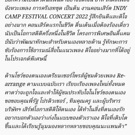
บอกความเป็นตัวตนแพนด้าอย่างชัดเจน อาทิ สไตล์เพลง
จังหวะเพลง การครีเอทชุด เป็นต้น งานคอนเสิร์ต INDY
CAMP FESTIVAL CONCERT 2022 รู้สึกยินดีและดีใจ
อย่างมาก คอนเสิร์ตแรกในชีวิต ตื่นเต้นเมื่อต้องร้องเดี่ยว
นับเป็นโอกาสดีดีครึ่งหนึ่งในชีวิต โครงการพิเศษอินดี้แคม
ป์นับว่าพัฒนาทักษะสำหรับตนเองหลายด้าน รู้ทักษะการ
ขับร้องการใช้อารมณ์สื่อในแนวเพลง ดีใจอย่างมากที่ได้อยู่
ในโปรเจกต์พิเศษนี้
ด้านโชว์ของตนเองเตรียมเซอร์ไพรส์ผู้ชมด้วยเพลง Re-
arrange ตามแบบฉบับเรา เรียบเรียงเพลงใหม่ทั้งหมด
คาดว่าจะถูกใจและทำให้ผู้ชมประทับใจในโชว์ของตนเอง
ขอขอบคุณพี่รัฐ โปรดิวเซอร์ , ทีมคุณครู และผู้บริหาร
บริษัทฯ เสิร์ฟโอกาสดีดีให้ตนเอง ได้ทำในสิ่งที่ตนเองรัก
อยากบอกตัวเองว่าเก่งในแบบของตัวเราเอง ดีใจที่เติบโต
ขึ้นและได้เรียนรู้มุมมองหลากหลายขอบคุณนะแพนด้า”