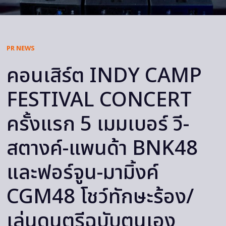
PR NEWS
คอนเสิร์ต INDY CAMP
FESTIVAL CONCERT
ครั้งแรก 5 เมมเบอร์ วี-
สตางค์-แพนด้า BNK48
และฟอร์จูน-มามิ้งค์
CGM48 โชว์ทักษะร้อง/
เล่นดนตรีฉบับตนเอง