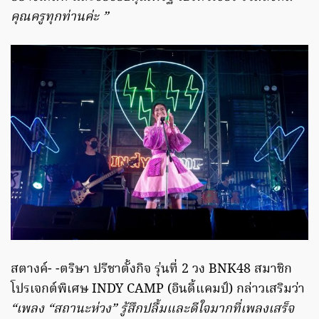
คุณครูทุกท่านค่ะ ”
สตางค์- -ตริษา ปรีชาตั้งกิจ รุ่นที่ 2 วง BNK48 สมาชิก
โปรเจกต์พิเศษ INDY CAMP (อินดี้แคมป์) กล่าวเสริมว่า
“เพลง “สถานะห่วง” รู้สึกปลื้มและดีใจมากที่เพลงเสร็จ