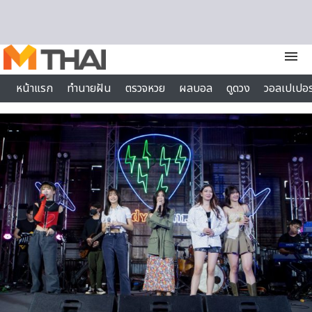
Skip to content
menu
หน้าแรก
ทำนายฝัน
ตรวจหวย
ผลบอล
ดูดวง
วอลเปเปอร
ไลฟ์สไตล์