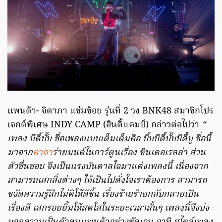
แพนด้า- จิดาภา แช่มช้อย รุ่นที่ 2 วง BNK48 สมาชิกโปร
เจกต์พิเศษ INDY CAMP (อินดี้แคมป์) กล่าวต่อไปว่า
“
เพลง บีดี้บั๊บ ชื่อเพลงแบบเต็มเต็มคือ บิ๊บบีดี้บั๊บบีดี้บู ชื่อนี้
มาจาก
คาถา
ร่ายมนต์ในการ์ตูนเรื่อง ซินเดอเรลล่า ส่วน
ตัวชื่นชอบ จึงเป็นแรงบันดาลใจมาแต่งเพลงนี้ เนื่องจาก
สามารถเสกสิ่งต่างๆ ให้เป็นไปดั่งใจเราต้องการ สามารถ
ขจัดความรู้สึกไม่ดีให้ดีขึ้น เรื่องร้ายร้ายกลับกลายเป็น
เรื่องดี เสกรอยยิ้มให้สดใสในระยะเวลาสั้นๆ เพลงนี้จึงบ่ง