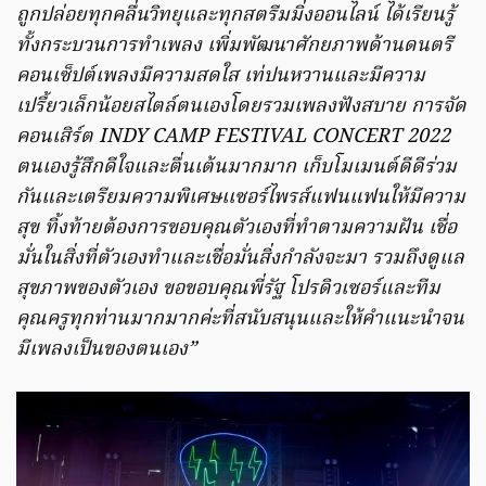
ถูกปล่อยทุกคลื่นวิทยุและทุกสตรีมมิ่งออนไลน์ ได้เรียนรู้
ทั้งกระบวนการทำเพลง เพิ่มพัฒนาศักยภาพด้านดนตรี
คอนเซ็ปต์เพลงมีความสดใส เท่ปนหวานและมีความ
เปรี้ยวเล็กน้อยสไตล์ตนเองโดยรวมเพลงฟังสบาย การจัด
คอนเสิร์ต INDY CAMP FESTIVAL CONCERT 2022
ตนเองรู้สึกดีใจและตื่นเต้นมากมาก เก็บโมเมนต์ดีดีร่วม
กันและเตรียมความพิเศษเเซอร์ไพรส์แฟนแฟนให้มีความ
สุข ทิ้งท้ายต้องการขอบคุณตัวเองที่ทำตามความฝัน เชื่อ
มั่นในสิ่งที่ตัวเองทำและเชื่อมั่นสิ่งกำลังจะมา รวมถึงดูแล
สุขภาพของตัวเอง ขอขอบคุณพี่รัฐ โปรดิวเซอร์และทีม
คุณครูทุกท่านมากมากค่ะที่สนับสนุนและให้คำแนะนำจน
มีเพลงเป็นของตนเอง”