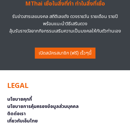
MThai เชื่อในสิ่งที่ทำ ทำในสิ่งที่เชื่อ
รับข่าวสารเลขมงคล สถิติเลขดัง ดวงรายวัน รายเดือน รายปี
พร้อมแนะนำวิธีเสริมดวง
ลุ้นรับรางวัลจากกิจกรรมเสริมความเป็นมงคลให้กับตัวท่านเอง
เปิดสมัครสมาชิก (ฟรี) เร็วๆนี้
LEGAL
นโยบายคุกกี้
นโยบายการคุ้มครองข้อมูลส่วนบุคคล
ติดต่อเรา
เกี่ยวกับเอ็มไทย