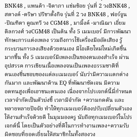
BNK48 , แพนด้า -จิดาภา แช่มช้อย รุ่นที่ 2 วงBNK48 ,
สตางค์ -ตริษา ปรีชาตั้งกิจ รุ่นที่ 2 วง BNK48 , ฟอร์จูน
-ปัณฑิตา คูณทวี วง CGM48 , มามิ้งค์ -มาณิฌา เอี่ยม
ดิลกวงศ์ วงCGM48 เป็นต้น ทั้ง 5 เมมเบอร์ มีการพัฒนา
ทักษะการแต่งเพลง รวมถึงการใช้เครื่องมืออัดเสียง รู้
กระบวนการลงเสียงด้วยตนเอง มีไอเดียใหม่ใหม่เกิดขึ้น
มากขึ้น ทั้ง 5 เมมเบอร์มีเพลงเป็นของตนเองสำเร็จ ผ่าน
อุปสรรค การเขียนเนื้อเพลงจนเป็นเพลงธรรมชาติที่
ตนเองชื่นชอบของแต่ละเมมเบอร์ นับว่ามีความแตกต่าง
กันมาก และพัฒนาด้าน EQ ที่พัฒนาชัดเจน มีความ
อดทนสูงเพื่อเอาชนะตนเอง เนื่องจากโปรเจกต์นี้มี่กำหนด
เวลาจำกัดเป็นตัวบ่งชี้ เวลามีจำกัด +ความกดดัน และ
หลายหลายปัจจัย ทำให้ทุกเมมเบอร์ต้องปรับเปลี่ยนตัวเอง
ให้งานสำเร็จด้วยดี ในมุมมองครู นับถือทุกเมมเบอร์ในโปร
เจกต์นี้ โดยเป็นตัวอย่างที่ดีในการทำงานเพลง+ความรับ
ผิดชอบที่ยอดเยี่ยมให้สมาชิกในทั้งสองวง