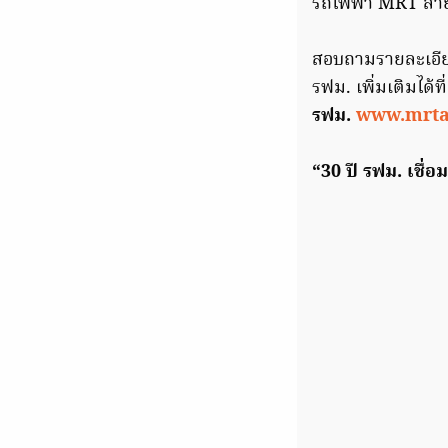
รถไฟฟ้า MRT สายส
สอบถามรายละเอียด
รฟม. เพิ่มเติมได้
รฟม.
www.mrta.
“30 ปี รฟม. เชื่