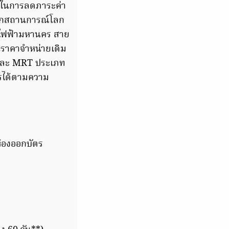
ฐในการลดภาระค่า
จากสถานการณ์โลก
รถไฟฟ้ามหานคร สาย
นราคาจำหน่ายเดิม
s และ MRT ประเภท
ารได้ตามความ
ห้องออกบัตร