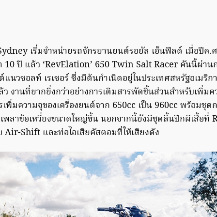
ydney เริ่มจำหน่ายรถจักรยานยนต์รอยัล เอ็นฟีลด์ เมื่อปีค.
า 10 ปี แล้ว ‘RevElation’ 650 Twin Salt Racer คันนี้ผ่าน
แนวซอลท์ เรเซอร์ ซึ่งมีต้นกำเนิดอยู่ในประเทศสหรัฐอเมริกา 
้ว งานที่ยากยิ่งกว่าอย่างการเติมสารพัดชิ้นส่วนสำหรับเพิ่มควา
รเพิ่มความจุของเครื่องยนต์จาก 650cc เป็น 960cc พร้อมชุ
าข้อเหวี่ยงขนาดใหญ่ขึ้น นอกจากนี้ยังมีชุดลิ้นปีกผีเสื้อที่ 
 Air-Shift และท่อไอเสียคัสตอมที่ให้เสียงดัง