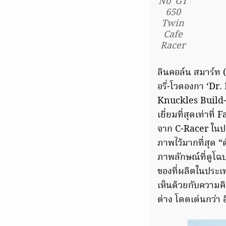
No’ GT
650
Twin
Cafe
Racer
ลินคอล์น สมาร์ท 
อรี่-โวดองกา ‘Dr
Knuckles Build-Of
เยี่ยมที่สุดเท่า
จาก C-Racer ในปร
ภาพไว้มากที่สุด 
ภาพลักษณ์ที่ดูโฉบ
ของที่ผลิตในประ
เห็นด้วยกับความค
ต่าง โดดเด่นกว่า อี