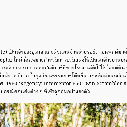
ele) เป็นเจ้าของธุรกิจ และตัวแทนจำหน่ายรอยัล เอ็นฟีลด์มาตั
rceptor ใหม่ นั้นเหมาะสำหรับการปรับแต่งให้เป็นรถจักรยา
หน่งของเบาะ และแฮนด์บาร์ที่ทางโรงงานจัดไว้ให้ตั้งแต่ต้น ร
คลื่นฝั่งตะวันตก ในยุควัฒนธรรมการโต้คลื่น และพักผ่อนหย
ค.ศ. 1960 ‘Regency’ Interceptor 650 Twin Scrambler สา
กรณ์ตกแต่งต่าง ๆ ที่เข้าชุดกันอย่างลงตัว