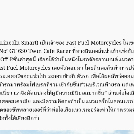
(Lincoln Smart) เป็นเจ้าของ Fast Fuel Motorcycles ในเข
. No’ GT 650 Twin Cafe Racer ที่ทางลินคอล์นนำเข้าแข่งขั
f ซีซั่นล่าสุดนี้ เรียกได้ว่าเป็นหนึ่งในรถจักรยานยนต์แนวคาเ
ที่ Fast Fuel Motorcycles เคยคัสตอมมา โดยลินคอล์นทำการปร
ะเทศกรีซก่อนนำไปประกอบเข้ากับตัวรถ เพื่อให้ผลลัพธ์ออกมา
“ตัวรถมาพร้อมไฟเบรกที่รวมเข้ากับชิ้นส่วนบริเวณท้ายรถ แต่
เฉี่ยว เราจึงดัดแปลงให้ดูมีความมินิมอลมากขึ้น” ส่วนท่อไอเสี
เทศออสเตรเลีย และมีความคิดจะทำเป็นแนวแดร็กในตอนแรก แ
ิดของซัพพลายเออร์ที่ว่าท่อไอเสียแนวเรเซอร์จะทำให้ภาพรว
กทั้งให้เสียงดีกว่า