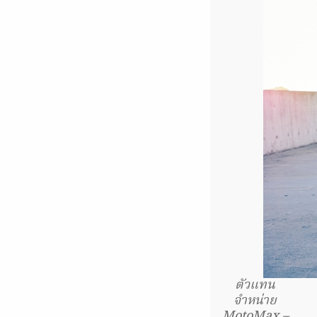
ตัวแทน
จำหน่าย
MotoMax –