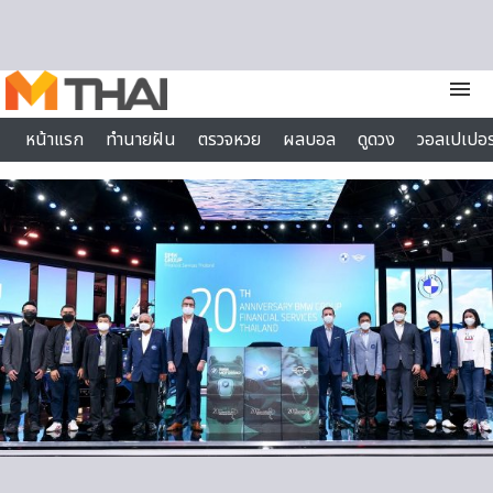
Skip to content
menu
หน้าแรก
ทำนายฝัน
ตรวจหวย
ผลบอล
ดูดวง
วอลเปเปอร
ไลฟ์สไตล์