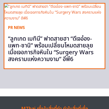
PR NEWS
“ลูกเกด เมทินี” ฟาดสายฮา “ดีเจอ๋อง-
แพท-ซานิ” พร้อมเปลี่ยนโหมดสายลุย
เมื่อเจอภารกิจหินใน “Surgery Wars
สงครามแห่งความงาม” อีพี6
MThai เชื่อในสิ่งที่ทำ ทำในสิ่งที่เชื่อ