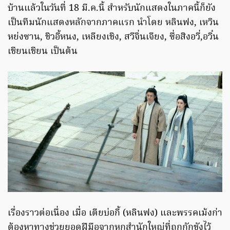
บ้านแล้วในวันที่ 18 มี.ค.นี้ สำหรับนักแสดงในภาคนี้ก็ยัง
เป็นทีมนักแสดงหลักจากภาคแรก นำโดย หลินฟง, เหวิน
หย่งซาน, ชิวอี้หนง, เหลียงเชิง, สวีจิ่นเจียง, ซื่อสิงอวี่,อวิ๋น
เชียนเชียน เป็นต้น
เรื่องราวต่อเนื่อง เมื่อ เตียบ่อกี้ (หลินฟง) และพรรคเม้งก่า
ต้องหาทางช่วยยอดฝีมือจากหกสำนักใหญ่ที่ถูกกักขังไว้