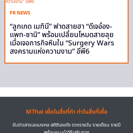
PR NEWS
“ลูกเกด เมทินี” ฟาดสายฮา “ดีเจอ๋อง-
แพท-ซานิ” พร้อมเปลี่ยนโหมดสายลุย
เมื่อเจอภารกิจหินใน “Surgery Wars
สงครามแห่งความงาม” อีพี6
MThai เชื่อในสิ่งที่ทำ ทำในสิ่งที่เชื่อ
รับข่าวสารเลขมงคล สถิติเลขดัง ดวงรายวัน รายเดือน รายปี
พร้อมแนะนำวิธีเสริมดวง