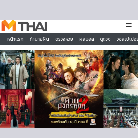
Skip to content
menu
หน้าแรก
ทำนายฝัน
ตรวจหวย
ผลบอล
ดูดวง
วอลเปเปอร
ไลฟ์สไตล์