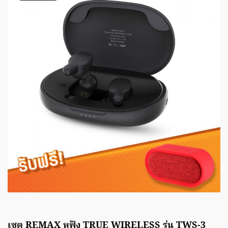
เซต REMAX หูฟัง TRUE WIRELESS รุ่น TWS-3