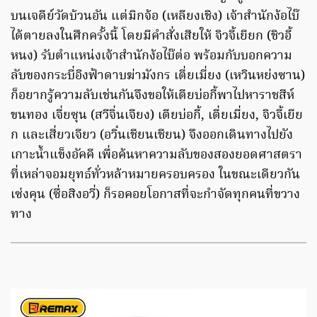
บนเจดีย์วัดบ้วนอัน แต่มิกจ้อ (เหลียงเชิง) เจ้าสำนักง้อไบ๊
ได้ตายลงในศึกครั้งนี้ โดยมีคำสั่งเสียให้ จิวจี้เยียก (ชิวอี้
หนง) รับตำแหน่งเจ้าสำนักง้อไบ๊ต่อ พร้อมกับบอกความ
ลับของกระบี่อิงฟ้าดาบฆ่ามังกร เตี่ยเมี่ยง (เหวินหย่งซาน)
ก็อยากรู้ความลับเช่นกันจึงขอให้เตียบ่อกี้พาไปหาราชสีห์
ขนทอง เจี่ยซุน (สวีจิ่นเจียง) เตียบ่อกี้, เตี่ยเมี่ยง, จิวจี้เยีย
ก และเสี่ยวเจียว (อวิ๋นเชียนเชียน) จึงออกเดินทางไปยัง
เกาะน้ำแข็งอัคคี เพื่อค้นหาความลับของสองยอดศาสตรา
ที่เหล่าจอมยุทธ์ทั่วหล้าหมายครอบครอง ในขณะเดียวกัน
เซ่งคุน (ซื่อสิงอวี่) ก็รอคอยโอกาสที่จะกำจัดทุกคนที่ขวาง
ทาง