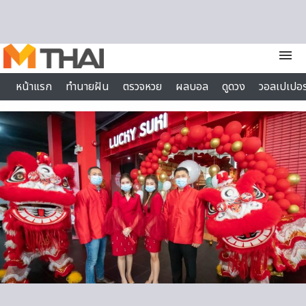
Skip to content
menu
หน้าแรก
ทำนายฝัน
ตรวจหวย
ผลบอล
ดูดวง
วอลเปเปอร
ไลฟ์สไตล์