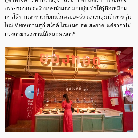
สูตรน้ำจิ้ม “ลัคกี้กวางตุ้ง” และ “ลัคกี้ไหหลำ” พร้อมทั้ง
บรรยากาศของร้านจะเน้นความอบอุ่น ทำให้รู้สึกเหมือน
การได้ทานอาหารกับคนในครอบครัว เจาะกลุ่มนักทานรุ่น
ใหม่ ที่ชอบทานสุกี้ สไตล์ โฮมเมด สด สะอาด แต่ราคาไม่
แรงสามารถทานได้ตลอดเวลา”