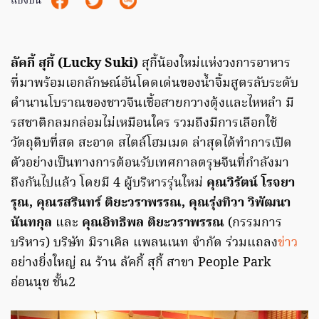
แบ่งปัน
ลัคกี้ สุกี้ (Lucky Suki)
สุกี้น้องใหม่แห่งวงการอาหาร
ที่มาพร้อมเอกลักษณ์อันโดดเด่นของน้ำจิ้มสูตรลับระดับ
ตำนานโบราณของชาวจีนเชื้อสายกวางตุ้งและไหหลำ มี
รสชาติกลมกล่อมไม่เหมือนใคร รวมถึงมีการเลือกใช้
วัตถุดิบที่สด สะอาด สไตล์โฮมเมด ล่าสุดได้ทำการเปิด
ตัวอย่างเป็นทางการต้อนรับเทศกาลตรุษจีนที่กำลังมา
ถึงกันไปแล้ว โดยมี 4 ผู้บริหารรุ่นใหม่
คุณวิรัตน์ โรจยา
รุณ, คุณรสรินทร์ ติยะวราพรรณ, คุณรุ่งทิวา วิพัฒนา
นันทกุล
และ
คุณอิทธิพล ติยะวราพรรณ
(กรรมการ
บริหาร) บริษัท มิราเคิล แพลนเนท จำกัด ร่วมแถลง
ข่าว
อย่างยิ่งใหญ่ ณ ร้าน ลัคกี้ สุกี้ สาขา People Park
อ่อนนุช ชั้น2