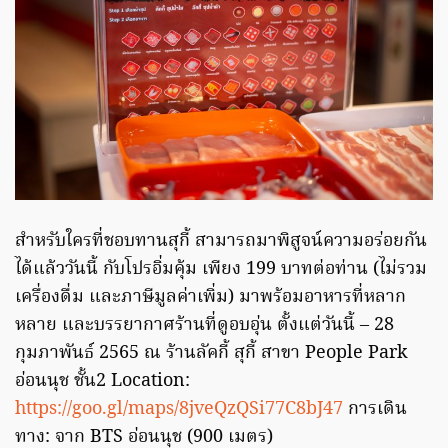
สำหรับใครที่ชอบทานสุกี้ สามารถมาพิสูจน์ความอร่อยกัน
ได้แล้ววันนี้ กับโปรอิ่มคุ้ม เพียง 199 บาทต่อท่าน (ไม่รวม
เครื่องดื่ม และภาษีมูลค่าเพิ่ม) มาพร้อมอาหารที่หลาก
หลาย และบรรยากาศร้านที่ดูอบอุ่น ตั้งแต่วันนี้ – 28
กุมภาพันธ์ 2565 ณ ร้านลัคกี้ สุกี้ สาขา People Park
อ่อนนุช ชั้น2 Location:
https://goo.gl/maps/8jveQzQSi77C8bJ47
การเดิน
ทาง: จาก BTS อ่อนนุช (900 เมตร)