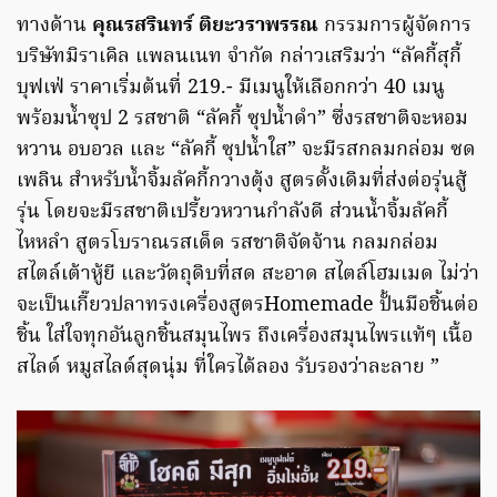
ทางด้าน
คุณรสรินทร์ ติยะวราพรรณ
กรรมการผู้จัดการ
บริษัทมิราเคิล แพลนเนท จำกัด กล่าวเสริมว่า “ลัคกี้สุกี้
บุฟเฟ่ ราคาเริ่มต้นที่ 219.- มีเมนูให้เลือกกว่า 40 เมนู
พร้อมน้ำซุป 2 รสชาติ “ลัคกี้ ซุปน้ำดำ” ซึ่งรสชาติจะหอม
หวาน อบอวล และ “ลัคกี้ ซุปน้ำใส” จะมีรสกลมกล่อม ซด
เพลิน สำหรับน้ำจิ้มลัคกี้กวางตุ้ง สูตรดั้งเดิมที่ส่งต่อรุ่นสู้
รุ่น โดยจะมีรสชาติเปรี้ยวหวานกำลังดี ส่วนน้ำจิ้มลัคกี้
ไหหลำ สูตรโบราณรสเด็ด รสชาติจัดจ้าน กลมกล่อม
สไตล์เต้าหู้ยี และวัตถุดิบที่สด สะอาด สไตล์โฮมเมด ไม่ว่า
จะเป็นเกี๊ยวปลาทรงเครื่องสูตรHomemade ปั้นมือชิ้นต่อ
ชิ้น ใส่ใจทุกอันลูกชิ้นสมุนไพร ถึงเครื่องสมุนไพรแท้ๆ เนื้อ
สไลด์ หมูสไลด์สุดนุ่ม ที่ใครได้ลอง รับรองว่าละลาย ”