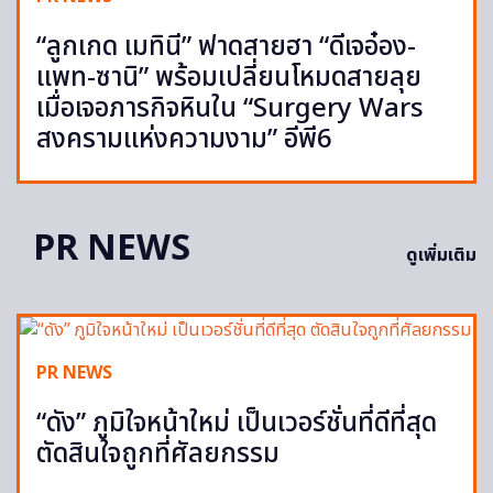
“ลูกเกด เมทินี” ฟาดสายฮา “ดีเจอ๋อง-
แพท-ซานิ” พร้อมเปลี่ยนโหมดสายลุย
เมื่อเจอภารกิจหินใน “Surgery Wars
สงครามแห่งความงาม” อีพี6
PR NEWS
ดูเพิ่มเติม
PR NEWS
“ดัง” ภูมิใจหน้าใหม่ เป็นเวอร์ชั่นที่ดีที่สุด
ตัดสินใจถูกที่ศัลยกรรม