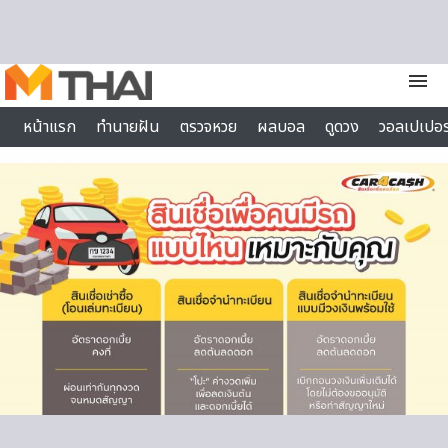
Skip to content
menu
หน้าแรก
ทำนายฝัน
ตรวจหวย
ผลบอล
ดูดวง
วอลเปเปอร
ไลฟ์สไตล์