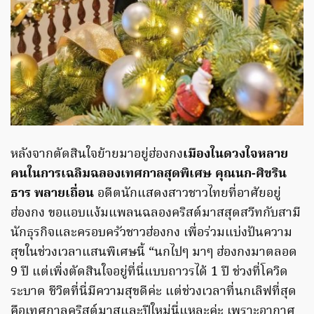
หลังจากตัดสินใจย้ายมาอยู่ฮ่องกง
เมืองในดวงใจหลาย
คนในการเฉลิมฉลองเทศกาลสุดพิเศษ
คุณนก-ศิขริน
ธาร พลายเถื่อน
อดีตนักแสดงสาวชาวไทยที่อาศัยอยู่
ฮ่องกง ขอแอบแง้มแพลนฉลองคริสต์มาสสุดสวีทกับสามี
นักธุรกิจและครอบครัวชาวฮ่องกง เพื่อร่วมแบ่งปันความ
สุขในช่วงเวลาแสนพิเศษนี้ “นกไปๆ มาๆ ฮ่องกงมาตลอด
9 ปี แต่เพิ่งตัดสินใจอยู่ที่นี่แบบถาวรได้ 1 ปี ช่วงที่โควิด
ระบาด ชีวิตที่นี่มีความสุขดีค่ะ แต่ช่วงเวลาที่นกเลิฟที่สุด
คือเทศกาลคริสต์มาสและปีใหม่นี่แหละค่ะ เพราะอากาศ