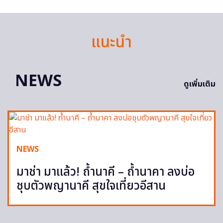
แนะนำ
NEWS
ดูเพิ่มเติม
NEWS
มาช่า มาแล้ว! ถ้ำนาคี – ถ้ำนาคา ลงบ่อ
ชุบตัวพญานาคี สุขใจเที่ยวอีสาน