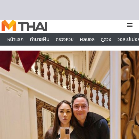
Skip to content
menu
หน้าแรก
ทำนายฝัน
ตรวจหวย
ผลบอล
ดูดวง
วอลเปเปอร
ไลฟ์สไตล์