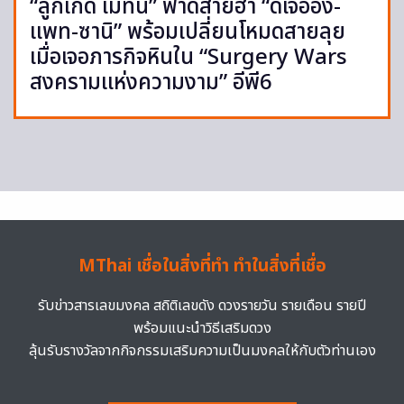
“ลูกเกด เมทินี” ฟาดสายฮา “ดีเจอ๋อง-
แพท-ซานิ” พร้อมเปลี่ยนโหมดสายลุย
เมื่อเจอภารกิจหินใน “Surgery Wars
สงครามแห่งความงาม” อีพี6
MThai เชื่อในสิ่งที่ทำ ทำในสิ่งที่เชื่อ
รับข่าวสารเลขมงคล สถิติเลขดัง ดวงรายวัน รายเดือน รายปี
พร้อมแนะนำวิธีเสริมดวง
ลุ้นรับรางวัลจากกิจกรรมเสริมความเป็นมงคลให้กับตัวท่านเอง