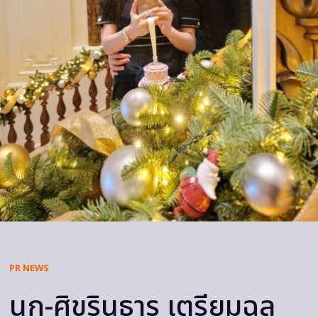
PR NEWS
นก-ศิขรินธาร เตรียมฉล