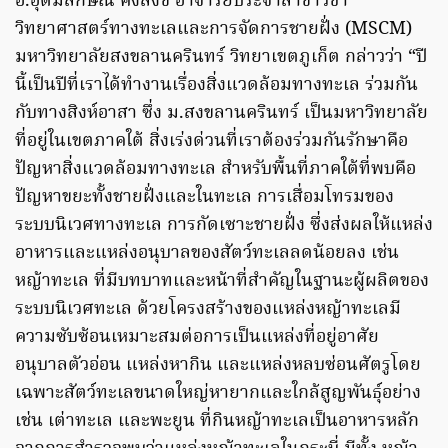
อ.อุดมลักษณ์ คงสังข์ อาจารย์ประจำสาขาวิชา
วิทยาศาสตร์ทางทะเลและการจัดการชายฝั่ง (MSCM)
มหาวิทยาลัยสงขลานครินทร์ วิทยาเขตภูเก็ต กล่าวว่า “ปี
นี้เป็นปีที่เราได้ทำงานเรื่องสิ่งแวดล้อมทางทะเล ร่วมกัน
กับทางสิงห์อาสา ซึ่ง ม.สงขลานครินทร์ เป็นมหาวิทยาลัย
ที่อยู่ในเขตภาคใต้ สิ่งเร่งด่วนที่เราต้องร่วมกันรักษาคือ
ปัญหาสิ่งแวดล้อมทางทะเล สำหรับพื้นที่ภาคใต้ที่พบคือ
ปัญหาขยะทั้งชายฝั่งและในทะเล การเสื่อมโทรมของ
ระบบนิเวศทางทะเล การกัดเซาะชายฝั่ง ซึ่งส่งผลให้แหล่ง
อาหารและแหล่งอนุบาลของสัตว์ทะเลลดน้อยลง เช่น
หญ้าทะเล ที่มีบทบาทและหน้าที่สำคัญในฐานะผู้ผลิตของ
ระบบนิเวศทะเล ด้วยโครงสร้างของแหล่งหญ้าทะเลมี
ความซับซ้อนเหมาะสมต่อการเป็นแหล่งที่อยู่อาศัย
อนุบาลตัวอ่อน แหล่งหากิน และแหล่งหลบซ่อนศัตรูโดย
เฉพาะสัตว์ทะเลขนาดใหญ่หายากและใกล้สูญพันธุ์อย่าง
เช่น เต่าทะเล และพะยูน ที่กินหญ้าทะเลเป็นอาหารหลัก