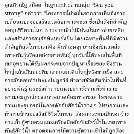
คุณสิรณัฐ สก๊อต ในฐานะประธานกลุ่ม “Sea you
strong” กล่าวว่า “โครงการนี้เกิดขึ้นจากการเห็นถึงการ
เปลี่ยนแปลงของสิ่งแวดล้อมทางทะเล ซึ่งเป็นสิ่งที่สำคัญ
ต่อทุกชีวิตบนโลก เราอยากเข้าไปมีส่วนในการช่วยเหลือ
และสร้างการอนุรักษ์แบบยั่งยืน โดยเฉพาะพื้นที่ที่มีความ
สำคัญที่สุดในทะเลก็คือ พื้นที่เขตอุทยานซึ่งเป็นแหล่ง
เพาะพันธุ์หรือแหล่งขยายพันธุ์ ทุกวันนี้ใต้ทะเลในพื้นที่
เขตอุทยานได้รับผลกระทบจากปัญหาเรื่องขยะ ซึ่งส่วน
ใหญ่แล้วเป็นขยะที่มาจากแผ่นดินใหญ่หรือชายฝั่ง และ
การลักลอบทำประมงไม่ถูกวิธี ทำลายชีวิตสัตว์น้ำในพื้นที่
ขยายพันธุ์ และยังทำลายแนวปะการังรวมทั้งทำลาย
ความสมบูรณ์ของสภาพแวดล้อมทางทะเล โดยเฉพาะ
อวนและอุปกรณ์ในการดักจับสัตว์น้ำต่าง ๆ ไปรบกวนและ
ทำลายบ้านของสิ่งมีชีวิตในทะเล ส่งผลกระทบเป็นวงกว้าง
การเก็บกู้ซากอวนและเครื่องมือดักจับสัตว์น้ำในเขตเพาะ
พันธุ์สัตว์น้ำ ตลอดจนการให้ความรู้ความเข้าใจที่ถูกต้อง