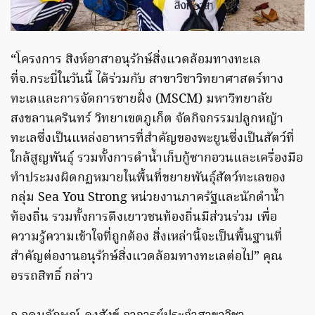
“โครงการ สิงห์อาสาอนุรักษ์สิ่งแวดล้อมทางทะเล
ที่จ.กระบี่ในวันนี้ ได้ร่วมกับ สาขาวิชาวิทยาศาสตร์ทาง
ทะเลและการจัดการชายฝั่ง (MSCM) มหาวิทยาลัย
สงขลานครินทร์ วิทยาเขตภูเก็ต จัดกิจกรรมปลูกหญ้า
ทะเลซึ่งเป็นแหล่งอาหารที่สำคัญของพะยูนซึ่งเป็นสัตว์ที่
ใกล้สูญพันธุ์ รวมทั้งการดำน้ำเก็บกู้ซากอวนและเครื่องมือ
ทำประมงผิดกฏหมายในพื้นที่ขยายพันธุ์สัตว์ทะเลของ
กลุ่ม Sea You Strong หน่วยงานภาครัฐและนักดำน้ำ
ท้องถิ่น รวมทั้งการดึงเยาวชนท้องถิ่นมีส่วนร่วม เพื่อ
ความรู้ความเข้าใจที่ถูกต้อง สิ่งเหล่านี้จะเป็นพื้นฐานที่
สำคัญต่องานอนุรักษ์สิ่งแวดล้อมทางทะเลต่อไป” คุณ
อรรถสิทธิ์ กล่าว