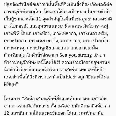
ปลูกจิตสำนึกต่อเยาวชนในพื้นที่จึงเป็นสิ่งที่จะเกิดผลดีต่อ
การอนุรักษ์ทะเลไทย โดนเราได้วางเป้าหมายในการดำน้ำ
เก็บกู้ซากอวนใน 11 จุดสำคัญในพื้นที่เขตอุทยานแห่งชาติ
ธารโบกขรณี และอุทยานแห่งชาติหาดนพรัตน์ธารา-หมู่
เกาะพีพี ได้แก่ เกาะห้อง, เกาะเหลากา, เกาะเหลาเหรีย,
เกาะปากกา, เกาะเหลาลาดิง, เกาะกายา, เกาะ ปากเบี้ย,
เกาะหานตุ, เกาะปาหูเซียเกาะแดง และเกาะเสม็ด
สำหรับกลุ่มนักดำน้ำจิตอาสา Sea you strong เข้ามา
ทำงานอนุรักษ์ทะเลนี้โดยได้รับความร่วมมือจากอุทยานฯ
นักดำน้ำท้องถิ่น และนักวิทยาศาสตร์ทางทะเลที่ให้คำ
แนะนำเพื่อให้สิ่งที่พวกเราทำเป็นไปอย่างถูกวิธีและได้ผล
ดีที่สุด”
โครงการ “สิงห์อาสาอนุรักษ์สิ่งแวดล้อมทางทะเล” เกิด
จากการร่วมมือกันหลาย ทั้ง เครือข่ายนักศึกษาสิงห์อาสา
12 สถาบัน ภาคใต้และตะวันออก ได้แก่ มหาวิทยาลัย