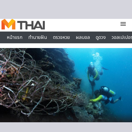
Skip to content
menu
หน้าแรก
ทำนายฝัน
ตรวจหวย
ผลบอล
ดูดวง
วอลเปเปอร
ไลฟ์สไตล์