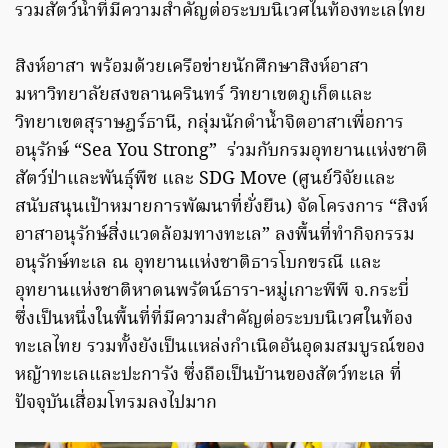
รวมสัตว์น้ำที่มีความสำคัญต่อระบบนิเวศในท้องทะเลไทย
สิงห์อาสา พร้อมด้วยเครือข่ายนักศึกษาสิงห์อาสา
มหาวิทยาลัยสงขลานครินทร์ วิทยาเขตภูเก็ตและ
วิทยาเขตสุราษฎร์ธานี, กลุ่มนักดำน้ำจิตอาสาเพื่อการ
อนุรักษ์ “Sea You Strong” ร่วมกับกรมอุทยานแห่งชาติ
สัตว์ป่าและพันธุ์พืช และ SDG Move (ศูนย์วิจัยและ
สนับสนุนเป้าหมายการพัฒนาที่ยั่งยืน) จัดโครงการ “สิงห์
อาสาอนุรักษ์สิ่งแวดล้อมทางทะเล” ลงพื้นที่ทำกิจกรรม
อนุรักษ์ทะเล ณ อุทยานแห่งชาติธารโบกขรณี และ
อุทยานแห่งชาติหาดนพรัตน์ธารา-หมู่เกาะพีพี จ.กระบี่
ซึ่งเป็นหนึ่งในพื้นที่ที่มีความสำคัญต่อระบบนิเวศในท้อง
ทะเลไทย รวมทั้งยังเป็นแหล่งกำเนิดอันอุดมสมบูรณ์ของ
หญ้าทะเลและปะการัง ซึ่งถือเป็นบ้านของสัตว์ทะเล ที่
ปัจจุบันเสื่อมโทรมลงไปมาก