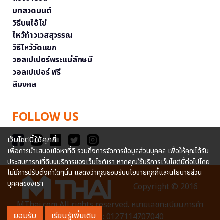
บทสวดมนต์
วิธีบนไอ้ไข่
ไหว้ท้าวเวสสุวรรณ
วิธีไหว้วัดแขก
วอลเปเปอร์พระแม่ลักษมี
วอลเปเปอร์ ฟรี
สีมงคล
FOLLOW US
เว็บไซต์นี้ใช้คุกกี้
เพื่อการนำเสนอเนื้อหาที่ดี รวมถึงการจัดการข้อมูลส่วนบุคคล เพื่อให้คุณได้รับ
ประสบการณ์ที่ดีบนบริการของเว็บไซต์เรา หากคุณใช้บริการเว็บไซต์นี้ต่อไปโดย
ไม่มีการปรับตั้งค่าใดๆนั้น แสดงว่าคุณยอมรับนโยบายคุกกี้และนโยบายส่วน
บุคคลของเรา
Copyright © 2016
MThai.com All rights reserved. หมายเลขทะเบียนการค้า
ยอมรับ
เรียนรู้เพิ่มเติม
อิเล็กทรอนิกส์ : 0127114707040