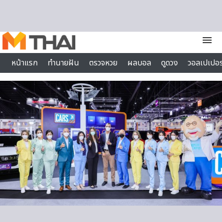
Skip to content
menu
หน้าแรก
ทำนายฝัน
ตรวจหวย
ผลบอล
ดูดวง
วอลเปเปอร
ไลฟ์สไตล์