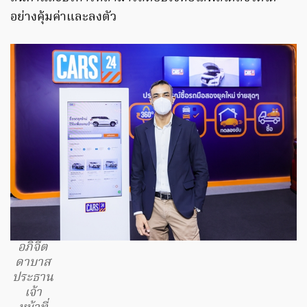
อย่างคุ้มค่าและลงตัว
อภิจีต
ดาบาส
ประธาน
เจ้า