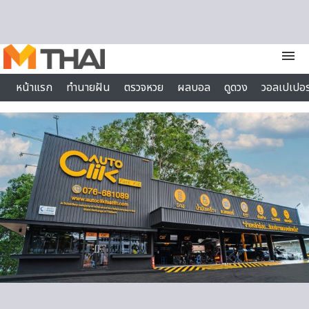
Skip to content
menu
หน้าแรก
ทำนายฝัน
ตรวจหวย
ผลบอล
ดูดวง
วอลเปเปอร
ไลฟ์สไตล์