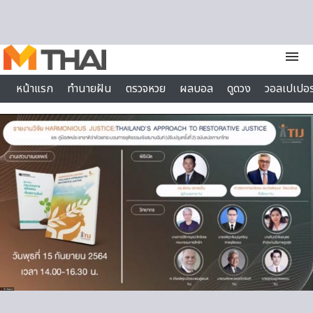
Skip to content
menu
หน้าแรก
ทำนายฝัน
ตรวจหวย
ผลบอล
ดูดวง
วอลเปเปอร
ไลฟ์สไตล์