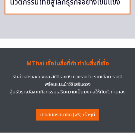
นวัตกรรมไทยสู่โลกธุรกิจอย่างเข้มแข็ง
MThai เชื่อในสิ่งที่ทำ ทำในสิ่งที่เชื่อ
รับข่าวสารเลขมงคล สถิติเลขดัง ดวงรายวัน รายเดือน รายปี
พร้อมแนะนำวิธีเสริมดวง
ลุ้นรับรางวัลจากกิจกรรมเสริมความเป็นมงคลให้กับตัวท่านเอง
เปิดสมัครสมาชิก (ฟรี) เร็วๆนี้