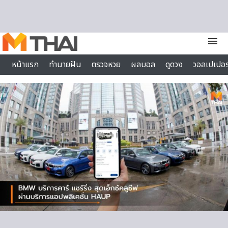
Skip to content
menu
หน้าแรก
ทำนายฝัน
ตรวจหวย
ผลบอล
ดูดวง
วอลเปเปอร
ไลฟ์สไตล์