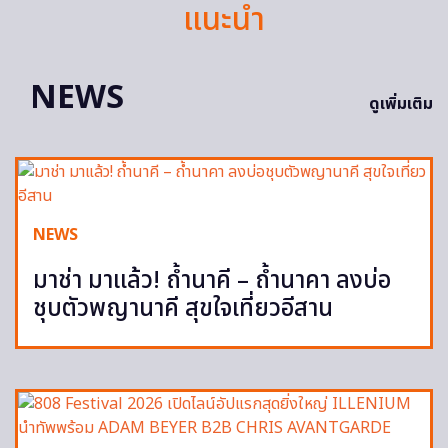
แนะนำ
NEWS
ดูเพิ่มเติม
NEWS
มาช่า มาแล้ว! ถ้ำนาคี – ถ้ำนาคา ลงบ่อ
ชุบตัวพญานาคี สุขใจเที่ยวอีสาน