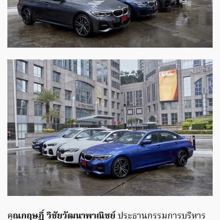
คุ
ณกฤษฏิ์ วิชัยวัฒนาพาณิชย์
ประธานกรรมการบริหาร