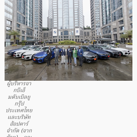
ผู้บริหารจา
กบีเอ็
มดับเบิลยู
กรุ๊ป
ประเทศไทย
และบริษัท
ฮ้อปคาร์
จำกัด (จาก