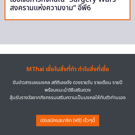
สงครามแห่งความงาม” อีพี6
MThai เชื่อในสิ่งที่ทำ ทำในสิ่งที่เชื่อ
รับข่าวสารเลขมงคล สถิติเลขดัง ดวงรายวัน รายเดือน รายปี
พร้อมแนะนำวิธีเสริมดวง
ลุ้นรับรางวัลจากกิจกรรมเสริมความเป็นมงคลให้กับตัวท่านเอง
เปิดสมัครสมาชิก (ฟรี) เร็วๆนี้