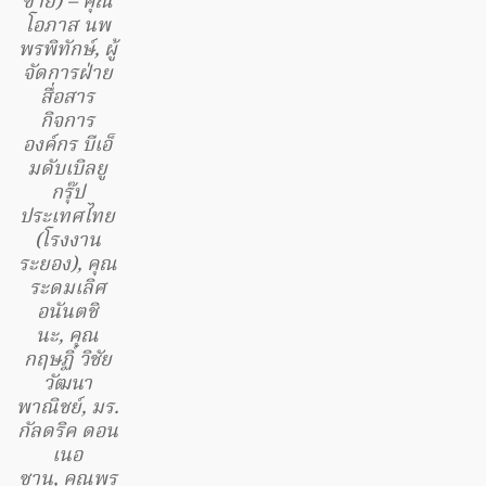
ซ้าย) – คุณ
โอภาส นพ
พรพิทักษ์, ผู้
จัดการฝ่าย
สื่อสาร
กิจการ
องค์กร บีเอ็
มดับเบิลยู
กรุ๊ป
ประเทศไทย
(โรงงาน
ระยอง), คุณ
ระดมเลิศ
อนันตชิ
นะ, คุณ
กฤษฏิ์ วิชัย
วัฒนา
พาณิชย์, มร.
กัลดริค ดอน
เนอ
ซาน, คุณพร