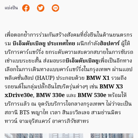
แบ่งปัน
เพื่อตอกย้ำการร่วมกันสร้างสังคมที่ยั่งยืนในด้านยนตรกร
รม
บีเอ็มดับเบิลยู ประเทศไทย
ผนึกกำลัง
ฮ้อปคาร์
ผู้ให้
บริการคาร์แชร์ริ่ง ยกระดับความสะดวกสบายในการขับรถ
เช่าแบบระยะสั้น ส่งมอบรถ
บีเอ็มดับเบิลยู
เพื่อเป็นอีกทาง
เลือกในการเดินทางแบบคาร์แชร์ริ่งในกรุงเทพฯ ผ่านแอป
พลิเคชั่นฮ้อป (HAUP) ประกอบด้วย
BMW X1
รวมถึง
รถยนต์ในกลุ่มปลั๊กอินไฮบริดรุ่นต่างๆ เช่น
BMW X3
xDrive30e
,
BMW 330e
และ
BMW 530e
พร้อมให้
บริการแล้ว ณ จุดรับบริการใจกลางกรุงเทพฯ ไม่ว่าจะเป็น
สถานี BTS พญาไท เวลา สินธรวิลเลจ สามย่านมิตร
ทาวน์ จามจุรีสแควร์ อาคารภิรัชสาทร