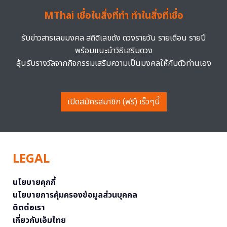
MThai เชื่อในสิ่งที่ทำ ทำในสิ่งที่เชื่อ
รับข่าวสารเลขมงคล สถิติเลขดัง ดวงรายวัน รายเดือน รายปี
พร้อมแนะนำวิธีเสริมดวง
ลุ้นรับรางวัลจากกิจกรรมเสริมความเป็นมงคลให้กับตัวท่านเอง
เปิดสมัครสมาชิก (ฟรี) เร็วๆนี้
LEGAL
นโยบายคุกกี้
นโยบายการคุ้มครองข้อมูลส่วนบุคคล
ติดต่อเรา
เกี่ยวกับเอ็มไทย