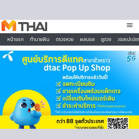
Skip to content
menu
หน้าแรก
ทำนายฝัน
ตรวจหวย
ผลบอล
ดูดวง
วอลเปเปอร
ไลฟ์สไตล์