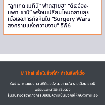
“ลูกเกด เมทินี” ฟาดสายฮา “ดีเจอ๋อง-
แพท-ซานิ” พร้อมเปลี่ยนโหมดสายลุย
เมื่อเจอภารกิจหินใน “Surgery Wars
สงครามแห่งความงาม” อีพี6
MThai เชื่อในสิ่งที่ทำ ทำในสิ่งที่เชื่อ
รับข่าวสารเลขมงคล สถิติเลขดัง ดวงรายวัน รายเดือน รายปี
พร้อมแนะนำวิธีเสริมดวง
ลุ้นรับรางวัลจากกิจกรรมเสริมความเป็นมงคลให้กับตัวท่านเอง