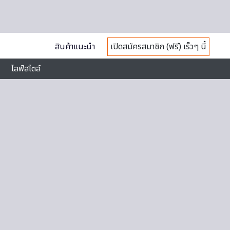
สินค้าแนะนำ
เปิดสมัครสมาชิก (ฟรี) เร็วๆ นี้
ไลฟ์สไตล์