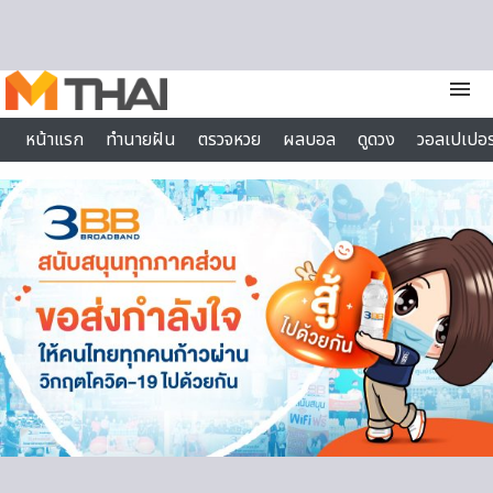
Skip to content
menu
หน้าแรก
ทำนายฝัน
ตรวจหวย
ผลบอล
ดูดวง
วอลเปเปอร
ไลฟ์สไตล์