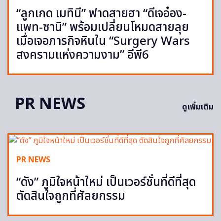
“ลูกเกด เมทินี” ฟาดสายฮา “ดีเจอ๋อง-
แพท-ซานิ” พร้อมเปลี่ยนโหมดสายลุย
เมื่อเจอภารกิจหินใน “Surgery Wars
สงครามแห่งความงาม” อีพี6
PR NEWS
ดูเพิ่มเติม
PR NEWS
“ดัง” ภูมิใจหน้าใหม่ เป็นเวอร์ชั่นที่ดีที่สุด
ตัดสินใจถูกที่ศัลยกรรม