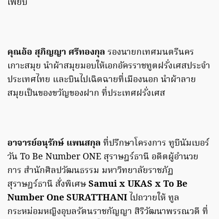
เพียบ
คุณอ้อ สุภิญญา ศรีทองกุล
รองนายกเทศมนตรีนคร
เกาะสมุย นำผ้าสมุยมอบให้เอกอัครราชทูตฝรั่งเศสประจำ
ประเทศไทย และบินไปเฉิดฉายที่เมืองนอก นำผ้าลาย
สมุยเป็นของขวัญของฝาก ที่ประเทศฝรั่งเศส
อาจารย์อนุรักษ์ แพนสกุล
ที่ปรึกษาโครงการ ทูบีนัมเบอร์
วัน To Be Number ONE สุราษฎร์ธานี อดีตผู้อำนวย
การ สำนักศิลปวัฒนธรรม มหาวิทยาลัยราชภัฏ
สุราษฎร์ธานี สั่งพิเศษ
Samui x UKAS x To Be
Number One SURATTHANI
ไปถวายให้ ทูล
กระหม่อมหญิงอุบลรัตนราชกัญญา สิริวัฒนาพรรณวดี ที่