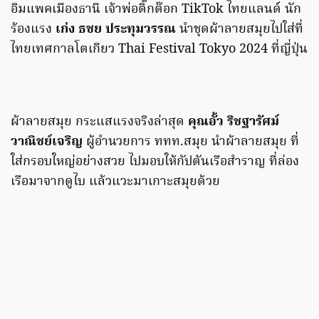
อิมแพคเมืองธานี เจ้าพ่อติ๊กต๊อก TikTok ไทยแลนด์ นัก
ร้องแรง
เก่ง ธชย ประทุมวรรณ
นำชุดผ้าลายสมุยไปใส่ที่
ไทยเทศกาลโตเกียว Thai Festival Tokyo 2024 ที่ญี่ปุ่น
ผ้าลายสมุย กระแสแรงจริงล่าสุด
คุณอั้ว ริชฐารัศม์
วาณิชย์เจริญ
ผู้อำนวยการ ททท.สมุย นำผ้าลายสมุย ที่
ใส่กรอบใหญ่อย่างสวย ไปมอบให้กัปตันเรือสำราญ ที่ล่อง
เรือมาจากดูไบ แล้วแวะมาเกาะสมุยด้วย