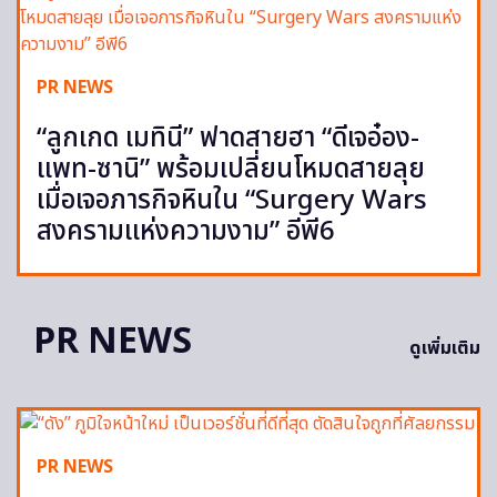
PR NEWS
“ลูกเกด เมทินี” ฟาดสายฮา “ดีเจอ๋อง-
แพท-ซานิ” พร้อมเปลี่ยนโหมดสายลุย
เมื่อเจอภารกิจหินใน “Surgery Wars
สงครามแห่งความงาม” อีพี6
PR NEWS
ดูเพิ่มเติม
PR NEWS