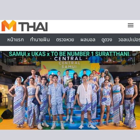
Skip to content
menu
หน้าแรก
ทำนายฝัน
ตรวจหวย
ผลบอล
ดูดวง
วอลเปเปอร
ไลฟ์สไตล์