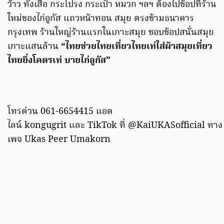
ว้าว ทั้งเสื้อ กระโปรง กระเป๋า หมวก ฯลฯ ต้องไปช้อปที่ร้าน
ใหม่ของไก่อูกัส แถวหน้าทอน สมุย ตรงข้ามธนาคาร
กรุงเทพ ร้านใหญ่ร้านแรกในเกาะสมุย ชอบช้อปสนั่นสมุย
เกาะแสนล้าน
“ไทยช่วยไทยเที่ยวไทยเท่ใส่ผ้าสมุยเที่ยว
ไทยยิ่งโคตรเท่ บายไก่อูกัส”
โทรด่วน 061-6654415 แอด
ไลน์ kongugrit และ TikTok ที่ @KaiUKASofficial ทาง
เพจ Ukas Peer Umakorn