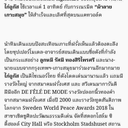
ไก่อูกัส
ใช้เวลาแค่ 1 อาทิตย์ กับการเนรมิต
“ผ้าลาย
เกาะสมุย”
ให้สำเร็จและเลิศที่สุดบนแคทวอล์ค
นำทีมเดินแบบปังสะเทือนเกาะที่ฝรั่งเห็นแล้วต้องตะลึง
โดยซุปเปอร์โมเดล-อาจารย์สอนเดินแบบชื่อดังที่กำลัง
เป็นกระแสอย่าง
ลูกหมี รัศมี ทองสิริไพรศรี
และนาง-
นายแบบจากกรุงเทพฯ-เกาะสมุยมาร่วมงานอีกมากมาย
ไก่อูกัส
เป็นดีไซเนอร์ไทย ที่ดังโดดเด่นมานานแล้ว แถมมี
รางวัลใหญ่ จากสมาคมฝรั่งเศส และ สวีเดนมาการันตี
ฝีมืออีก DE FÊLÉ DE MODE รางวัลปลอกนิ้วทองคำ
จากสมาคมฝรั่งเศส เมื่อปี 2000 และรางวัลทูตสันติภาพ
โลกจาก Sweden World Peace Awards 2018 ใน
สาขาเชิดชูศิลปะวัฒนธรรมดีเด่น จัดที่สตอกโฮล์ม ซิ
ตี้ฮอลล์ City Hall หรือ Stockholm Stadshuset สถาน