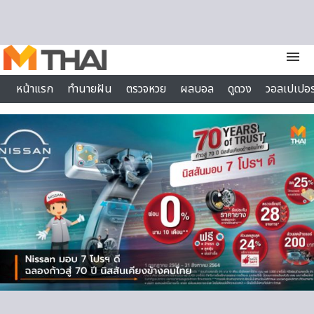
Skip to content
menu
หน้าแรก
ทำนายฝัน
ตรวจหวย
ผลบอล
ดูดวง
วอลเปเปอร
ไลฟ์สไตล์