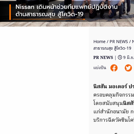
Home
/
PR NEWS
/ N
สาธารณสุข สู้โควิด-19
PR NEWS
|
9 มิ.
แบ่งปัน
นิสสัน มอเตอร์ 
ครอบคลุมกิจกรรมเ
โดยสนับสนุน
นิสสั
แก่สำนักอนามัย กร
บริการฉีดวัคซีนโคว