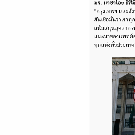
มร. มาซาโอะ สึสึม
“กรุงเทพฯ และจังห
สันเชื่อมั่นว่าเร
สนับสนุนบุคลากรท
แนะนำของแพทย์อย่า
ทุกแห่งทั่วประเท