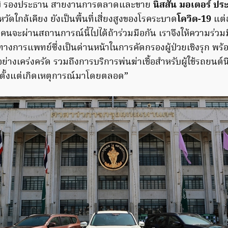
ิ
รองประธาน สายงานการตลาดและขาย
นิสสัน มอเตอร์ ป
วัดใกล้เคียง ยังเป็นพื้นที่เสี่ยงสูงของโรคระบาด
โควิด-19
แต่
าทุกคนจะผ่านสถานการณ์นี้ไปได้ถ้าร่วมมือกัน เราจึงให้ความร่
างการแพทย์ซึ่งเป็นด่านหน้าในการคัดกรองผู้ป่วยเชิงรุก พร้
งเคร่งครัด รวมถึงการบริการพ่นฆ่าเชื้อสำหรับผู้ใช้รถยนต์นิ
ศตั้งแต่เกิดเหตุการณ์มาโดยตลอด”