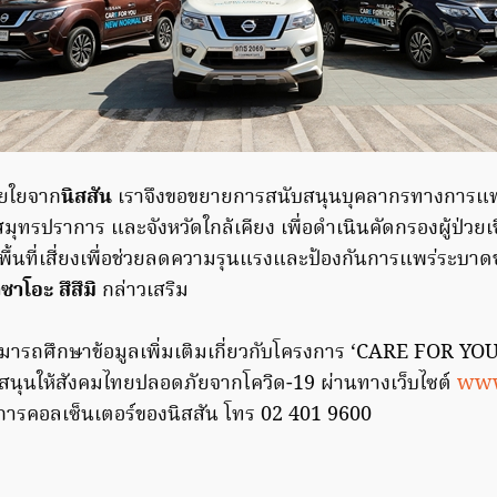
วยใยจาก
นิสสัน
เราจึงขอขยายการสนับสนุนบุคลากรทางการแพทย
ุทรปราการ และจังหวัดใกล้เคียง เพื่อดำเนินคัดกรองผู้ป่วยเ
พื้นที่เสี่ยงเพื่อช่วยลดความรุนแรงและป้องกันการแพร่ระบาดข
ซาโอะ สึสึมิ
กล่าวเสริม
สามารถศึกษาข้อมูลเพิ่มเติมเกี่ยวกับโครงการ ‘CARE FOR YO
นับสนุนให้สังคมไทยปลอดภัยจากโควิด-19 ผ่านทางเว็บไซต์
www
ริการคอลเซ็นเตอร์ของนิสสัน โทร 02 401 9600