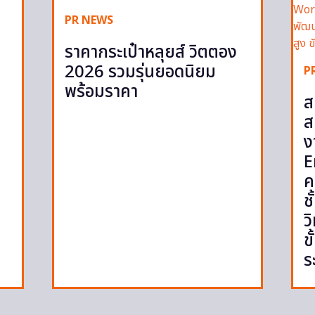
PR NEWS
ราคากระเป๋าหลุยส์ วิตตอง
2026 รวมรุ่นยอดนิยม
P
พร้อมราคา
ส
ส
ง
E
ค
ช
ว
ข
ร