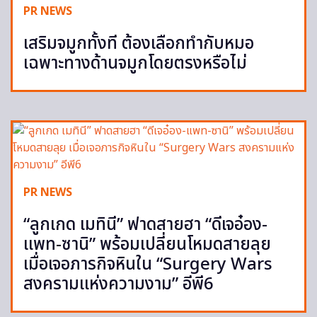
PR NEWS
เสริมจมูกทั้งที ต้องเลือกทำกับหมอ
เฉพาะทางด้านจมูกโดยตรงหรือไม่
PR NEWS
“ลูกเกด เมทินี” ฟาดสายฮา “ดีเจอ๋อง-
แพท-ซานิ” พร้อมเปลี่ยนโหมดสายลุย
เมื่อเจอภารกิจหินใน “Surgery Wars
สงครามแห่งความงาม” อีพี6