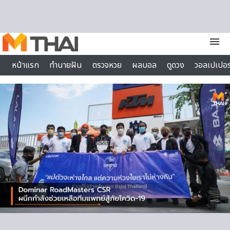
Skip to content
menu
หน้าแรก
ทำนายฝัน
ตรวจหวย
ผลบอล
ดูดวง
วอลเปเปอร
ไลฟ์สไตล์