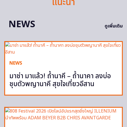
แนะนำ
NEWS
ดูเพิ่มเติม
NEWS
มาช่า มาแล้ว! ถ้ำนาคี – ถ้ำนาคา ลงบ่อ
ชุบตัวพญานาคี สุขใจเที่ยวอีสาน