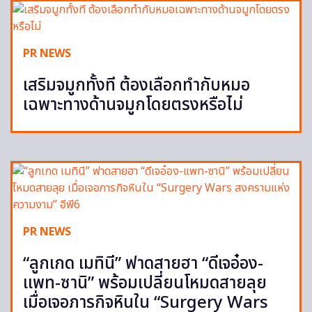
PR NEWS
เสริมจมูกทั้งที ต้องเลือกทำกับหมอ
เฉพาะทางด้านจมูกโดยตรงหรือไม่
PR NEWS
“ลูกเกด เมทินี” ฟาดสายฮา “ดีเจอ๋อง-
แพท-ซานิ” พร้อมเปลี่ยนโหมดสายลุย
เมื่อเจอภารกิจหินใน “Surgery Wars