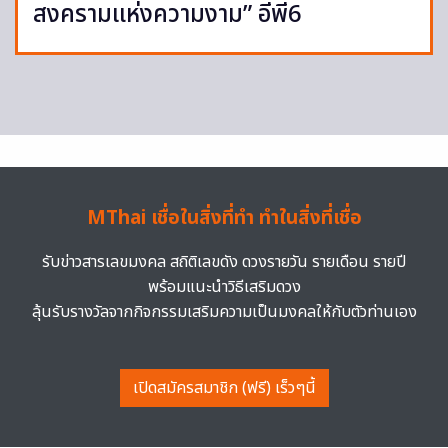
สงครามแห่งความงาม” อีพี6
MThai เชื่อในสิ่งที่ทำ ทำในสิ่งที่เชื่อ
รับข่าวสารเลขมงคล สถิติเลขดัง ดวงรายวัน รายเดือน รายปี
พร้อมแนะนำวิธีเสริมดวง
ลุ้นรับรางวัลจากกิจกรรมเสริมความเป็นมงคลให้กับตัวท่านเอง
เปิดสมัครสมาชิก (ฟรี) เร็วๆนี้