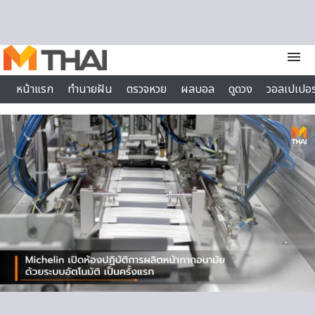
Skip to content
menu
หน้าแรก
ทำนายฝัน
ตรวจหวย
ผลบอล
ดูดวง
วอลเปเปอร
ไลฟ์สไตล์