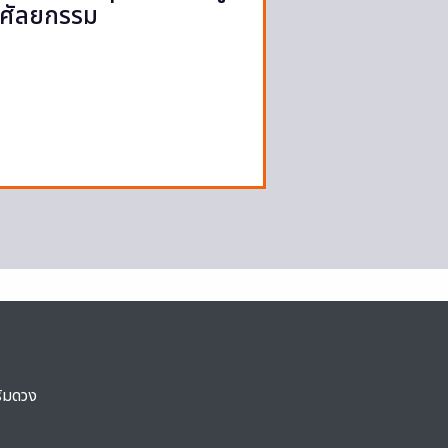
ี่ศัลยกรรม
ริมดวง