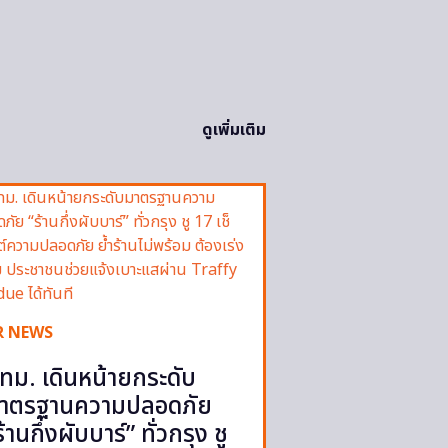
ดูเพิ่มเติม
R NEWS
ทม. เดินหน้ายกระดับ
าตรฐานความปลอดภัย
ร้านกึ่งผับบาร์” ทั่วกรุง ชู