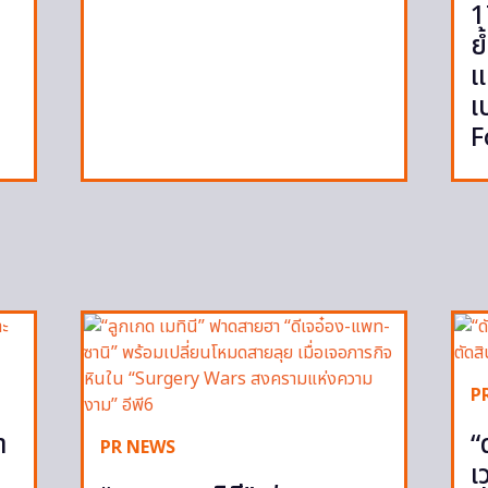
1
ย
แ
เ
F
P
ำ
“
PR NEWS
เ