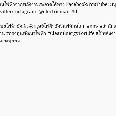
งงานไฟฟ้าจากพลังงานสะอาดได้ทาง
Facebook/YouTube: มนุษ
Twitter/Instagram: @electricman_3d
ุษย์ไฟฟ้าอัศวิน #มนุษย์ไฟฟ้าอัศวินพิทักษ์โลก #กกพ #สำ
งาน #กองทุนพัฒนาไฟฟ้า #CleanEnergyForLife #ใช้พลังงา
ึ้นของทุกคน