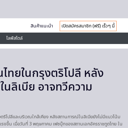
สินค้าแนะนำ
เปิดสมัครสมาชิก (ฟรี) เร็วๆ นี้
ไลฟ์สไตล์
ไทยในกรุงตริโปลี หลัง
นลิเบีย อาจทวีความ
ริโปลีและบริเวณใกล้เคียง หลังสถานการณ์ในลิเบียยังไม่มีแนวโน้ม
แรงขึ้น เมื่อวันที่ 3 พฤษภาคม เฟซบุ๊กของสถานเอกอัครราชทูตไทย ใน