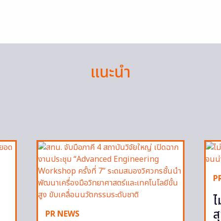
แนะนำ
P
ไ
ส
PR NEWS