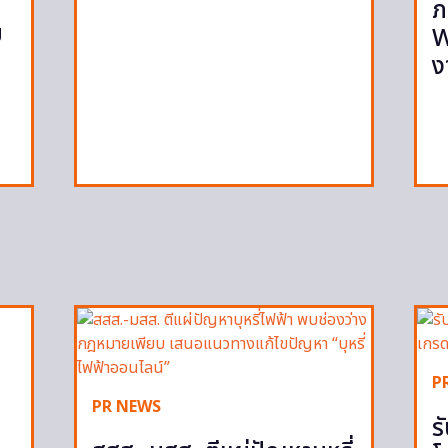
ภ
ย
W
ง
P
PR NEWS
ร