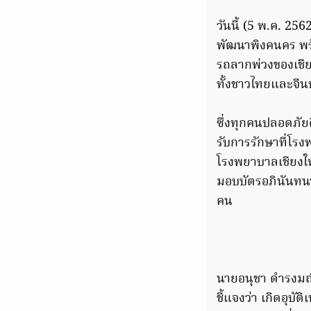
วันนี้ (5 พ.ค. 2
พัฒนาพิงคนคร พร้อ
รถลากพ่วงของเชียง
ทั้งชาวไทยและจีน
ซึ่งทุกคนปลอดภัยด
รับการรักษาที่โร
โรงพยาบาลเชียงใหม
มอบบัตรอภินันทนา
คน
นายอนุชา ดำรงมณ
ชี้แจงว่า เกิดอุบ