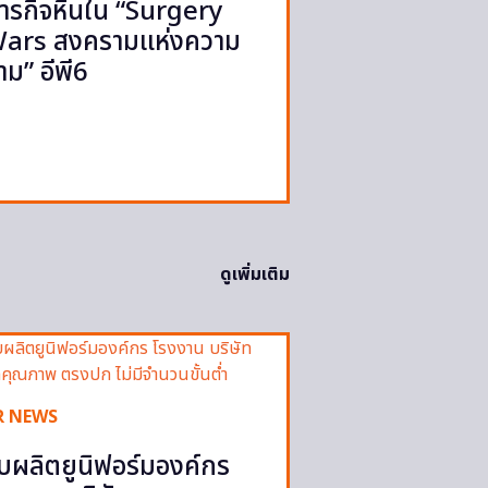
ารกิจหินใน “Surgery
ars สงครามแห่งความ
าม” อีพี6
ดูเพิ่มเติม
R NEWS
ับผลิตยูนิฟอร์มองค์กร