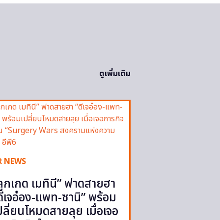
ดูเพิ่มเติม
R NEWS
ลูกเกด เมทินี” ฟาดสายฮา
ดีเจอ๋อง-แพท-ซานิ” พร้อม
ปลี่ยนโหมดสายลุย เมื่อเจอ