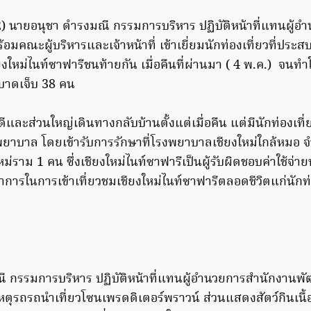
562) นายอนุชา ดำรงมณี กรรมการบริหาร ปฏิบัติหน้าที่แทนผู้
มคณะผู้บริหารและเจ้าหน้าที่ เข้าเยี่ยมนักท่องเที่ยวที่ประสบ
ใหม่ไนท์ซาฟารีชนท้ายกัน เมื่อคืนที่ผ่านมา ( 4 พ.ค.) จนทำให
บาดเจ็บ 38 คน
ีและส่วนใหญ่เดินทางกลับบ้านตั้งแต่เมื่อคืน แต่มีนักท่องเที่
งพยาบาล โดยเข้ารับการรักษาที่โรงพยาบาลเชียงใหม่ใกล้หมอ
่ราม 1 คน ซึ่งเชียงใหม่ไนท์ซาฟารีเป็นผู้รับผิดชอบค่าใช้จ่าย
การในการเข้าเที่ยวชมเชียงใหม่ไนท์ซาฟารีตลอดชีวิตแก่นักท
ี กรรมการบริหาร ปฏิบัติหน้าที่แทนผู้อำนวยการสำนักงานพ
ัติเหตุรถรถนำเที่ยวโซนเพรดดิเตอร์พราวน์ ส่วนแสดงสัตว์กินเนื้