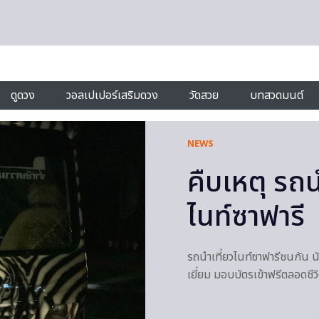
ดูดวง
วอลเปเปอร์เสริมดวง
วัดสวย
บทสวดมนต์
NEWS
คืบเหตุ รถน
ไนท์ซาฟารี
รถนำเที่ยวไนท์ซาฟารีชนกัน นัก
เยี่ยม มอบบัตรเข้าฟรีตลอดชีวิ