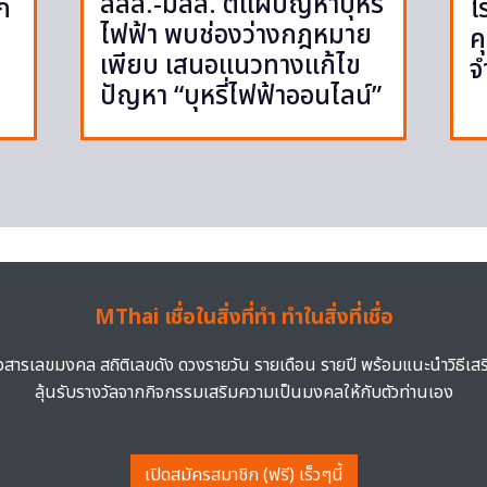
สสส.-มสส. ตีแผ่ปัญหาบุหรี่
ูก
โ
ไฟฟ้า พบช่องว่างกฎหมาย
ค
เพียบ เสนอแนวทางแก้ไข
จ
ปัญหา “บุหรี่ไฟฟ้าออนไลน์”
MThai เชื่อในสิ่งที่ทำ ทำในสิ่งที่เชื่อ
าวสารเลขมงคล สถิติเลขดัง ดวงรายวัน รายเดือน รายปี พร้อมแนะนำวิธีเส
ลุ้นรับรางวัลจากกิจกรรมเสริมความเป็นมงคลให้กับตัวท่านเอง
เปิดสมัครสมาชิก (ฟรี) เร็วๆนี้