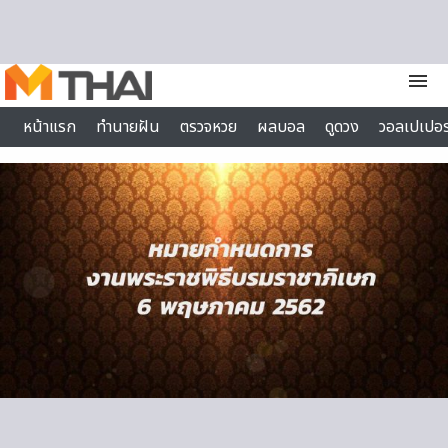
Skip to content
menu
หน้าแรก
ทำนายฝัน
ตรวจหวย
ผลบอล
ดูดวง
วอลเปเปอร
ไลฟ์สไตล์