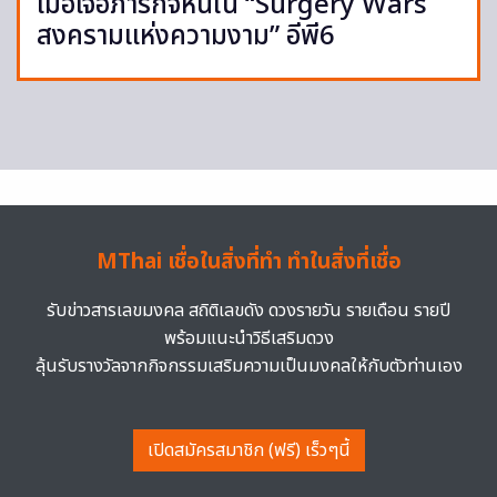
เมื่อเจอภารกิจหินใน “Surgery Wars
สงครามแห่งความงาม” อีพี6
MThai เชื่อในสิ่งที่ทำ ทำในสิ่งที่เชื่อ
รับข่าวสารเลขมงคล สถิติเลขดัง ดวงรายวัน รายเดือน รายปี
พร้อมแนะนำวิธีเสริมดวง
ลุ้นรับรางวัลจากกิจกรรมเสริมความเป็นมงคลให้กับตัวท่านเอง
เปิดสมัครสมาชิก (ฟรี) เร็วๆนี้