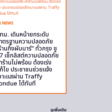
R NEWS
ทม. เดินหน้ายกระดับ
าตรฐานความปลอดภัย
ร้านกึ่งผับบาร์” ทั่วกรุง ชู
7 เช็กลิสต์ความปลอดภัย
้ำร้านไม่พร้อม ต้องเร่ง
ก้ไข ประชาชนช่วยแจ้ง
บาะแสผ่าน Traffy
ondue ได้ทันที
ดูเพิ่มเติม