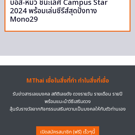
บอส-หมิว ชนะเลิศ Campus Star
2024 พร้อมเล่นซีรีส์สุดปังทาง
Mono29
MThai เชื่อในสิ่งที่ทำ ทำในสิ่งที่เชื่อ
รับข่าวสารเลขมงคล สถิติเลขดัง ดวงรายวัน รายเดือน รายปี
พร้อมแนะนำวิธีเสริมดวง
ลุ้นรับรางวัลจากกิจกรรมเสริมความเป็นมงคลให้กับตัวท่านเอง
เปิดสมัครสมาชิก (ฟรี) เร็วๆนี้