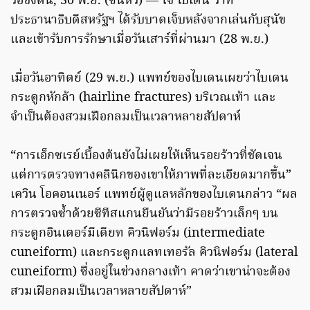
วอชิงตัน, 30 พ.ย. (ซินหัว) — โจ ไบเดน ว่าที่
ประธานาธิบดีสหรัฐฯ ได้รับบาดเจ็บหลังจากเล่นกับสุนัข
และเข้ารับการรักษาเมื่อวันเสาร์ที่ผ่านมา (28 พ.ย.)
เมื่อวันอาทิตย์ (29 พ.ย.) แพทย์ของไบเดนเผยว่าไบเดน
กระดูกหักล้า (hairline fractures) บริเวณเท้า และ
จำเป็นต้องสวมเฝือกลมเป็นเวลาหลายสัปดาห์
“การเอ็กซเรย์เบื้องต้นยังไม่เผยให้เห็นรอยร้าวที่ชัดเจน
แต่การตรวจทางคลินิกของเขาให้ภาพที่ละเอียดมากขึ้น”
เควิน โอคอนเนอร์ แพทย์ผู้ดูแลหลักของไบเดนกล่าว “ผล
การตรวจซ้ำด้วยซีทีสแกนยืนยันว่ามีรอยร้าวเล็กๆ บน
กระดูกอินเตอร์มีเดียท คิวนิฟอร์ม (intermediate
cuneiform) และกระดูกแลทเทอรัล คิวนิฟอร์ม (lateral
cuneiform) ซึ่งอยู่ในช่วงกลางเท้า คาดว่าเขาน่าจะต้อง
สวมเฝือกลมเป็นเวลาหลายสัปดาห์”