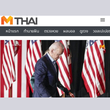
Skip to content
menu
หน้าแรก
ทำนายฝัน
ตรวจหวย
ผลบอล
ดูดวง
วอลเปเปอร
ไลฟ์สไตล์