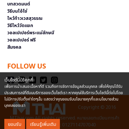
บทสวดมนต์
วิธีบนไอ้ไข่
ไหว้ท้าวเวสสุวรรณ
วิธีไหว้วัดแขก
วอลเปเปอร์พระแม่ลักษมี
วอลเปเปอร์ ฟรี
สีมงคล
FOLLOW US
เว็บไซต์นี้ใช้คุกกี้
เพื่อการนำเสนอเนื้อหาที่ดี รวมถึงการจัดการข้อมูลส่วนบุคคล เพื่อให้คุณได้รับ
ประสบการณ์ที่ดีบนบริการของเว็บไซต์เรา หากคุณใช้บริการเว็บไซต์นี้ต่อไปโดย
ไม่มีการปรับตั้งค่าใดๆนั้น แสดงว่าคุณยอมรับนโยบายคุกกี้และนโยบายส่วน
บุคคลของเรา
Copyright © 2016
MThai.com All rights reserved. หมายเลขทะเบียนการค้า
ยอมรับ
เรียนรู้เพิ่มเติม
อิเล็กทรอนิกส์ : 0127114707040