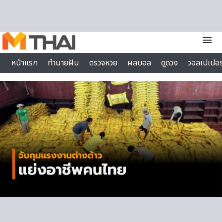
Skip to content
menu
หน้าแรก
ทำนายฝัน
ตรวจหวย
ผลบอล
ดูดวง
วอลเปเปอร
ไลฟ์สไตล์