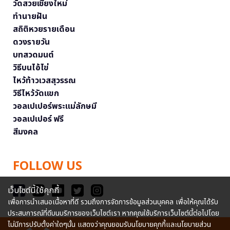
วัดสวยเชียงใหม่
ทำนายฝัน
สถิติหวยรายเดือน
ดวงรายวัน
บทสวดมนต์
วิธีบนไอ้ไข่
ไหว้ท้าวเวสสุวรรณ
วิธีไหว้วัดแขก
วอลเปเปอร์พระแม่ลักษมี
วอลเปเปอร์ ฟรี
สีมงคล
FOLLOW US
เว็บไซต์นี้ใช้คุกกี้
เพื่อการนำเสนอเนื้อหาที่ดี รวมถึงการจัดการข้อมูลส่วนบุคคล เพื่อให้คุณได้รับ
ประสบการณ์ที่ดีบนบริการของเว็บไซต์เรา หากคุณใช้บริการเว็บไซต์นี้ต่อไปโดย
ไม่มีการปรับตั้งค่าใดๆนั้น แสดงว่าคุณยอมรับนโยบายคุกกี้และนโยบายส่วน