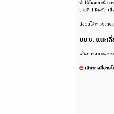
ทำให้ในขณะนี้ กา
ราบที่ 1 ติดขัด เน
ส่งผลให้การจราจร
บช.น. แนะเลี
เส้นทางแนะนำประช
เส้นทางที่อาจไ