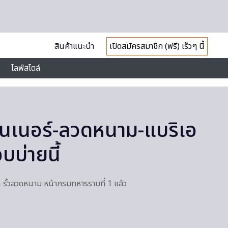
สินค้าแนะนำ
เปิดสมัครสมาชิก (ฟรี) เร็วๆ นี้
ไลฟ์สไตล์
เทนเนอร์-ลวดหนาม-แบริเอ
อบบ่ายนี้
- รั้วลวดหนาม หน้ากรมทหารราบที่ 1 แล้ว