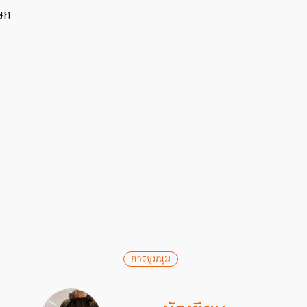
ษก
การชุมนุม