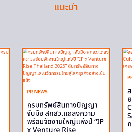
แนะนำ
P
ส
PR NEWS
ย
กรมทรัพย์สินทางปัญญา
C
จับมือ สกสว.แถลงความ
S
พร้อมจัดงานใหญ่แห่งปี “IP
ภ
x Venture Rise