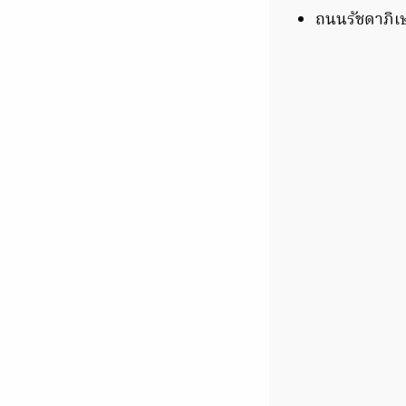
ถนนรัชดาภิเ