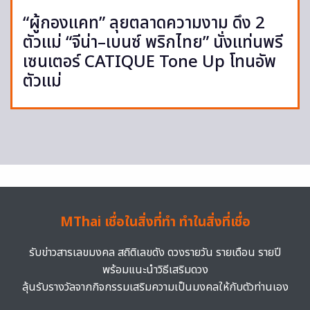
“ผู้กองแคท” ลุยตลาดความงาม ดึง 2
ตัวแม่ “จีน่า–เบนซ์ พริกไทย” นั่งแท่นพรี
เซนเตอร์ CATIQUE Tone Up โทนอัพ
ตัวแม่
MThai เชื่อในสิ่งที่ทำ ทำในสิ่งที่เชื่อ
รับข่าวสารเลขมงคล สถิติเลขดัง ดวงรายวัน รายเดือน รายปี
พร้อมแนะนำวิธีเสริมดวง
ลุ้นรับรางวัลจากกิจกรรมเสริมความเป็นมงคลให้กับตัวท่านเอง