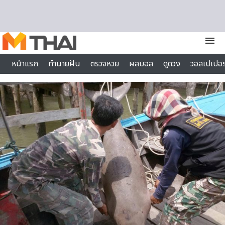
Skip to content
menu
หน้าแรก
ทำนายฝัน
ตรวจหวย
ผลบอล
ดูดวง
วอลเปเปอร
ไลฟ์สไตล์