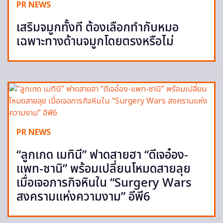
PR NEWS
เสริมจมูกทั้งที ต้องเลือกทำกับหมอ
เฉพาะทางด้านจมูกโดยตรงหรือไม่
PR NEWS
“ลูกเกด เมทินี” ฟาดสายฮา “ดีเจอ๋อง-
แพท-ซานิ” พร้อมเปลี่ยนโหมดสายลุย
เมื่อเจอภารกิจหินใน “Surgery Wars
สงครามแห่งความงาม” อีพี6