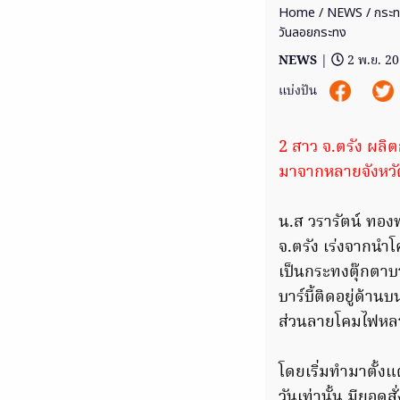
Home
/
NEWS
/ กระท
วันลอยกระทง
NEWS
|
2 พ.ย. 2
แบ่งปัน
2 สาว จ.ตรัง ผลิต
มาจากหลายจังหวัด
น.ส วรารัตน์ ทองพ
จ.ตรัง เร่งจากนำ
เป็นกระทงตุ๊กตาบ
บาร์บี้ติดอยู่ด้า
ส่วนลายโคมไฟหลา
โดยเริ่มทำมาตั้งแ
วันเท่านั้น มียอด