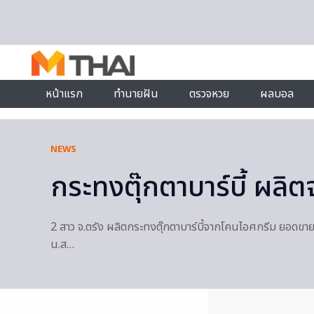
Skip to content
หน้าแรก
ทำนายฝัน
ตรวจหวย
ผลบอล
NEWS
กระทงตุ๊กตาบาร์บี้ ผล
2 สาว จ.ตรัง ผลิตกระทงตุ๊กตาบาร์บี้จากโคนไอศกรีม ยอดขายพ
น.ส…