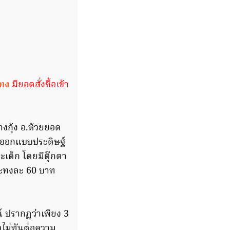
ทง
มียอดสั่งซื้อเข้า
างกุ้ง อ.ห้วยยอด
ันออกแบบประดิษฐ์
ะเด็ก โดยมีตุ๊กตา
กระทงละ 60 บาท
์ ปรากฏว่าเพียง 3
ิตไม่ทันต่อความ