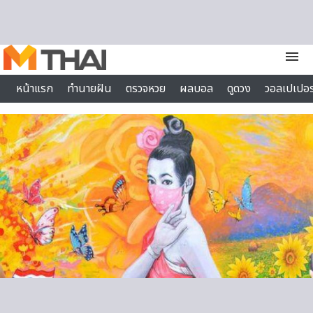
Skip to content
menu
หน้าแรก
ทำนายฝัน
ตรวจหวย
ผลบอล
ดูดวง
วอลเปเปอร
ไลฟ์สไตล์