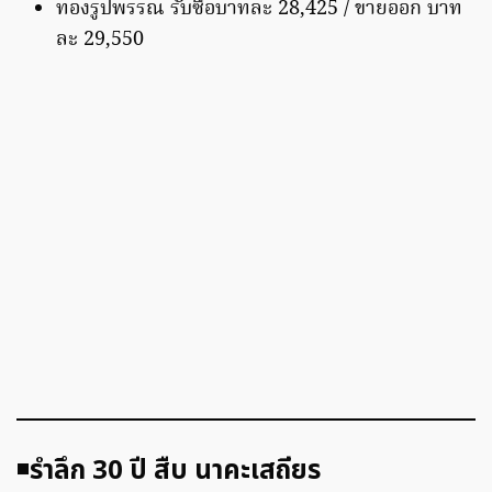
ทองรูปพรรณ รับซื้อบาทละ 28,425 / ขายออก บาท
ละ 29,550
◾️
รำลึก 30 ปี สืบ นาคะเสถียร