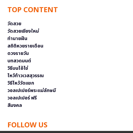
TOP CONTENT
วัดสวย
วัดสวยเชียงใหม่
ทำนายฝัน
สถิติหวยรายเดือน
ดวงรายวัน
บทสวดมนต์
วิธีบนไอ้ไข่
ไหว้ท้าวเวสสุวรรณ
วิธีไหว้วัดแขก
วอลเปเปอร์พระแม่ลักษมี
วอลเปเปอร์ ฟรี
สีมงคล
FOLLOW US