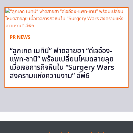
PR NEWS
“ลูกเกด เมทินี” ฟาดสายฮา “ดีเจอ๋อง-
แพท-ซานิ” พร้อมเปลี่ยนโหมดสายลุย
เมื่อเจอภารกิจหินใน “Surgery Wars
สงครามแห่งความงาม” อีพี6