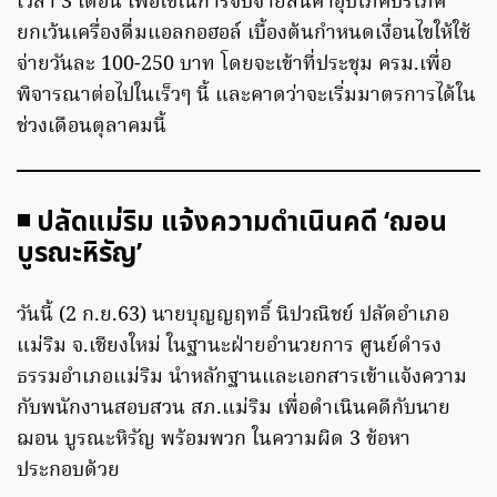
เวลา 3 เดือน เพื่อใช้ในการจับจ่ายสินค้าอุปโภคบริโภค
ยกเว้นเครื่องดื่มแอลกอฮอล์ เบื้องต้นกำหนดเงื่อนไขให้ใช้
จ่ายวันละ 100-250 บาท โดยจะเข้าที่ประชุม ครม.เพื่อ
พิจารณาต่อไปในเร็วๆ นี้ และคาดว่าจะเริ่มมาตรการได้ใน
ช่วงเดือนตุลาคมนี้
◾ ปลัดแม่ริม แจ้งความดำเนินคดี ‘ฌอน
บูรณะหิรัญ’
วันนี้ (2 ก.ย.63) นายบุญญฤทธิ์ นิปวณิชย์ ปลัดอำเภอ
แม่ริม จ.เชียงใหม่ ในฐานะฝ่ายอำนวยการ ศูนย์ดำรง
ธรรมอำเภอแม่ริม นำหลักฐานและเอกสารเข้าแจ้งความ
กับพนักงานสอบสวน สภ.แม่ริม เพื่อดำเนินคดีกับนาย
ฌอน บูรณะหิรัญ พร้อมพวก ในความผิด 3 ข้อหา
ประกอบด้วย