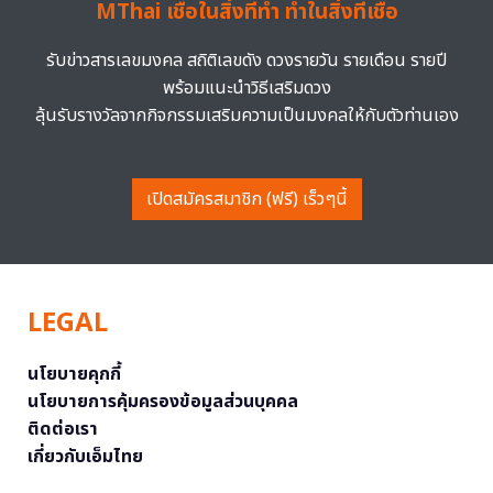
MThai เชื่อในสิ่งที่ทำ ทำในสิ่งที่เชื่อ
รับข่าวสารเลขมงคล สถิติเลขดัง ดวงรายวัน รายเดือน รายปี
พร้อมแนะนำวิธีเสริมดวง
ลุ้นรับรางวัลจากกิจกรรมเสริมความเป็นมงคลให้กับตัวท่านเอง
เปิดสมัครสมาชิก (ฟรี) เร็วๆนี้
LEGAL
นโยบายคุกกี้
นโยบายการคุ้มครองข้อมูลส่วนบุคคล
ติดต่อเรา
เกี่ยวกับเอ็มไทย