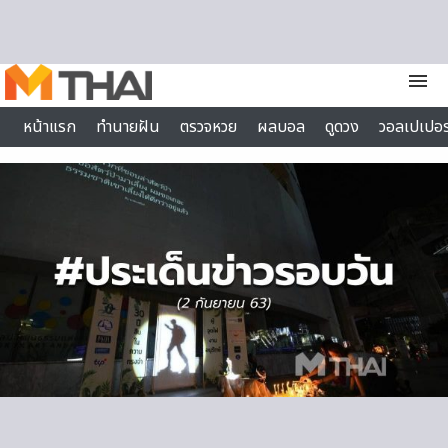
Skip to content
menu
หน้าแรก
ทำนายฝัน
ตรวจหวย
ผลบอล
ดูดวง
วอลเปเปอร
ไลฟ์สไตล์