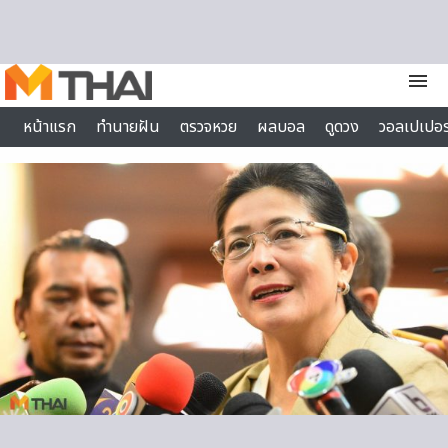
Skip to content
menu
หน้าแรก
ทำนายฝัน
ตรวจหวย
ผลบอล
ดูดวง
วอลเปเปอร
ไลฟ์สไตล์