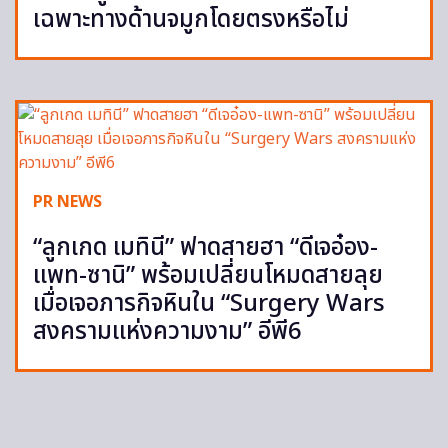
เฉพาะทางด้านจมูกโดยตรงหรือไม่
PR NEWS
“ลูกเกด เมทินี” ฟาดสายฮา “ดีเจอ๋อง-
แพท-ซานิ” พร้อมเปลี่ยนโหมดสายลุย
เมื่อเจอภารกิจหินใน “Surgery Wars
สงครามแห่งความงาม” อีพี6