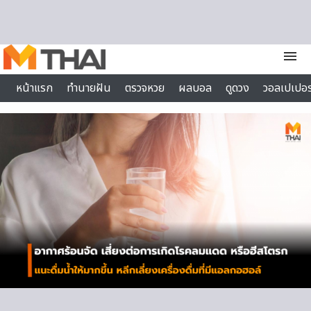
Skip to content
menu
หน้าแรก
ทำนายฝัน
ตรวจหวย
ผลบอล
ดูดวง
วอลเปเปอร
ไลฟ์สไตล์