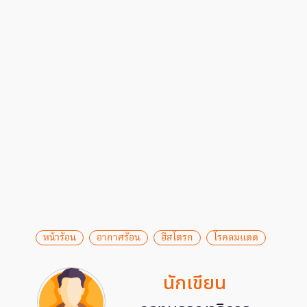
หน้าร้อน
อากาศร้อน
ฮีสโตรก
โรคลมแดด
นักเขียน